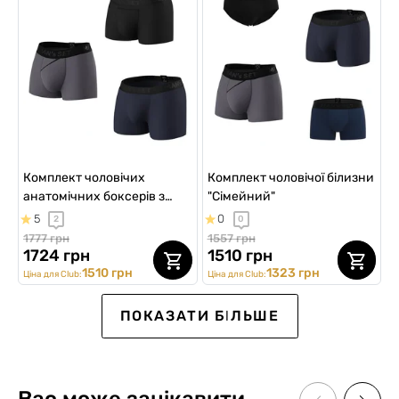
Комплект чоловічих
Комплект чоловічої білизни
анатомічних боксерів з
"Сімейний"
різними кишенями
5
0
2
0
1777 грн
1557 грн
1724 грн
1510 грн
1510 грн
1323 грн
Ціна для Club:
Ціна для Club:
SALE -7%
ПОКАЗАТИ БІЛЬШЕ