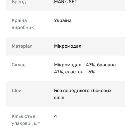
Бренд
MAN's SET
Країна
Україна
виробник
Матеріал
МІкромодал
Склад
Мікромодал - 47%, бавовна -
47%, еластан - 6%
Шви
Без середнього і бокових
швів
Кількість в
4
упаковці, шт