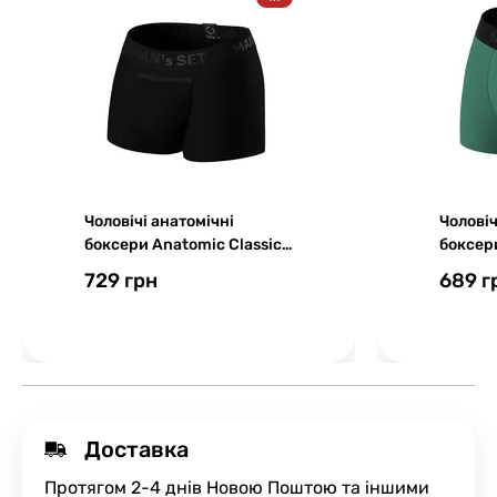
Чоловічі анатомічні
Чоловіч
боксери Anatomic Classic
боксери
Black Series Micromodal,
Series 
729 грн
689 г
чорний
зелени
Доставка
Протягом 2-4 днів Новою Поштою та іншими