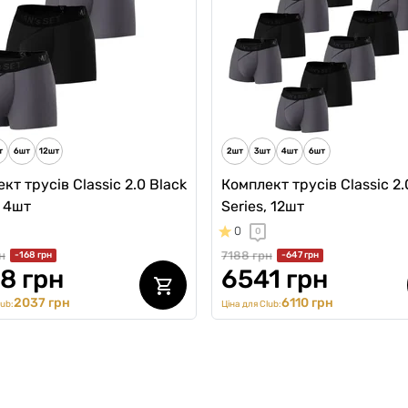
н
4615 грн
4 грн
3923 грн
Ціна для Club:
1949 грн
ub:
кт трусів Classic 2.0 Black
Комплект трусів Classic 2.
, 4шт
Series, 12шт
0
0
н
7188 грн
-168 грн
-647 грн
8 грн
6541 грн
2037 грн
6110 грн
lub:
Ціна для Club: