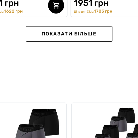
1 грн
1951 грн
1622 грн
1783 грн
ub:
Ціна для Club:
-25%
ПОКАЗАТИ БІЛЬШЕ
кт футболок oversize
Комплект чоловічий Crea
 "Shrimp Set" 2 шт
Summer Combo, чорний
0
0