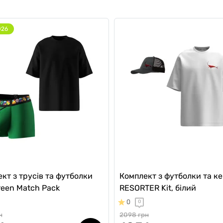
026
кт з трусів та футболки
Комплект з футболки та ке
reen Match Pack
RESORTER Kit, білий
0
0
н
2098 грн