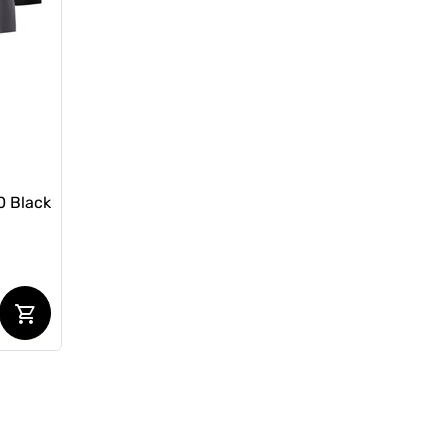
2098 грн
1951 грн
1783 грн
Ціна для Club:
0 Black