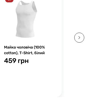
Майка чоловіча (100%
Шкарпетки 
cotton), T-Shirt, білий
Middle баво
459 грн
99 грн