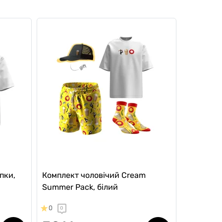
пки,
Комплект чоловічий Cream
Summer Pack, білий
0
0