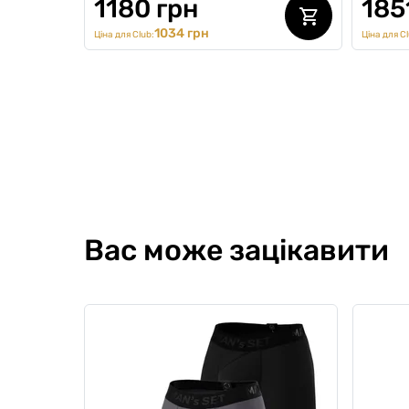
1180 грн
185
1034 грн
Ціна для Club:
Ціна для Cl
Sport
SALE 
Вас може зацікавити
Комплект спортивної
Компле
анатомічної білизни з боксерів
unisex
0
0
0
0