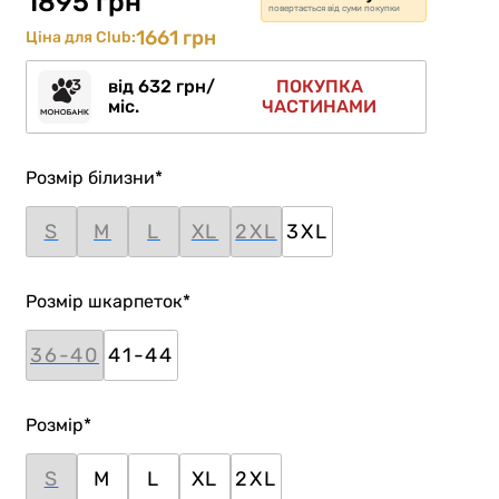
1895 грн
повертається від суми покупки
1661 грн
Ціна для Club:
від 632 грн/
ПОКУПКА
міс.
ЧАСТИНАМИ
Розмір білизни
*
S
M
L
XL
2XL
3XL
Розмір шкарпеток
*
36-40
41-44
Розмір
*
S
M
L
XL
2XL