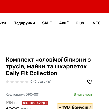
кти
Подарунки
SALE
Акції
Club
INFO
Комплект чоловічої білизни з
трусів, майки та шкарпеток
Daily Fit Collection
0 (0 відгуків)
Код товару:
DFC-001
В наявності
1954 грн
знижка
-59 грн
+ 190 бонусів