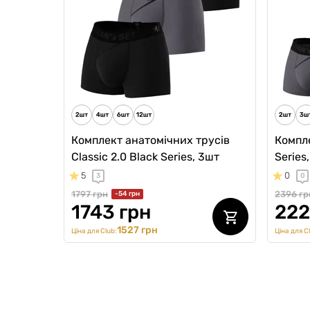
2028 грн
2698 гр
1886 грн
202
1724 грн
Ціна для Club:
Ціна для Cl
Комплект анатомічних трусів
Компле
Classic 2.0 Black Series, 3шт
Series
5
0
3
0
1797 грн
2396 гр
-54 грн
1743 грн
222
1527 грн
Ціна для Club:
Ціна для C