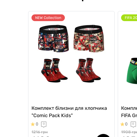
NEW Collection
FIFA 2
Комплект білизни для хлопчика
Компле
"Comic Pack Kids"
FIFA G
0
0
0
0
1216 грн
1908 гр