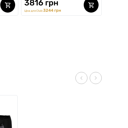
3816 грн
3244 грн
Ціна для Club:
m
Комплект з футболки та кепки,
Cream Summer Kit, білий
0
0