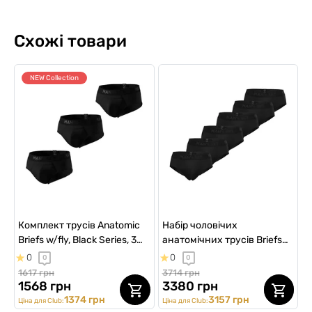
Схожі товари
NEW Collection
Комплект трусів Anatomic
Набір чоловічих
Briefs w/fly, Black Series, 3
анатомічних трусів Briefs
шт
2.0 Micromodal (6 шт)
0
0
0
0
1617 грн
3714 грн
1568 грн
3380 грн
1374 грн
3157 грн
Ціна для Club:
Ціна для Club: