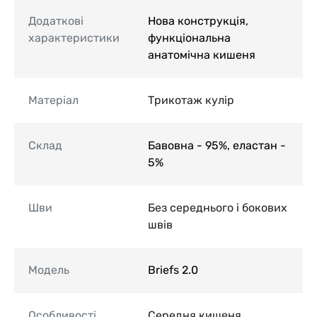
Додаткові
Нова конструкція,
характеристики
функціональна
анатомічна кишеня
Матеріал
Трикотаж кулір
Склад
Бавовна - 95%, еластан -
5%
Шви
Без середнього і бокових
швів
Модель
Briefs 2.0
Особливості
Середня кишеня