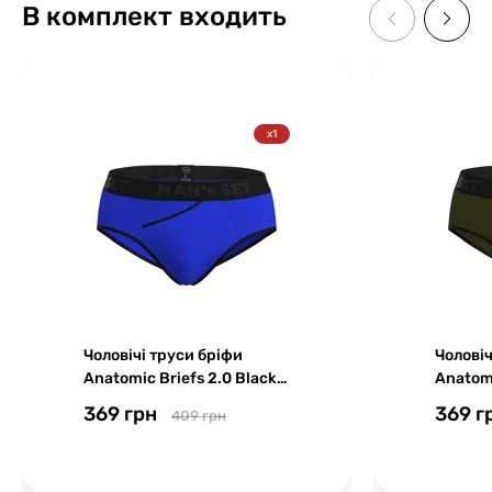
В комплект входить
x1
Чоловічі труси бріфи
Чоловіч
Anatomic Briefs 2.0 Black
Anatomi
Series, електрик
Series, 
369 грн
369 г
409 грн