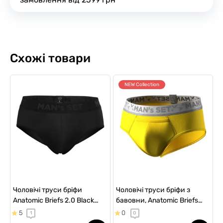
Схожі товари
NEW Collection
Чоловічі труси бріфи
Чоловічі труси бріфи з
Anatomic Briefs 2.0 Black
бавовни, Anatomic Briefs
Series Micromodal, чорний
w/fly Silver Series, жовтий
5
0
1
0