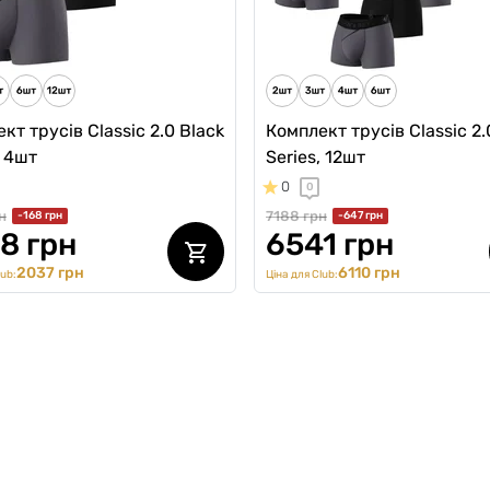
5 грн
3271 грн
Ціна для Club:
3040 грн
ub:
кт трусів Classic 2.0 Black
Комплект трусів Classic 2.
, 4шт
Series, 12шт
0
0
н
7188 грн
-168 грн
-647 грн
8 грн
6541 грн
2037 грн
6110 грн
lub:
Ціна для Club: