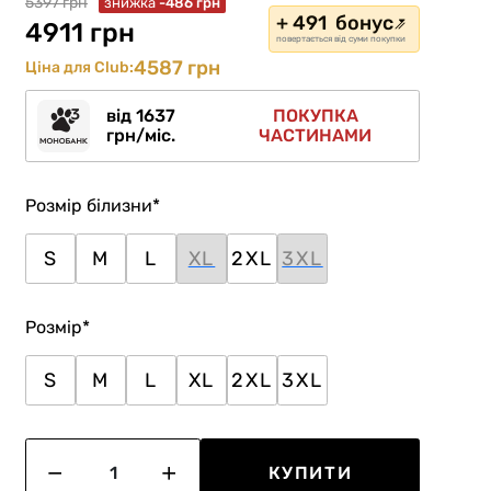
5397 грн
знижка
-486 грн
+ 491 бонус
4911 грн
повертається від суми покупки
4587 грн
Ціна для Club:
від 1637
ПОКУПКА
грн/міс.
ЧАСТИНАМИ
Розмір білизни
*
S
M
L
XL
2XL
3XL
Розмір
*
S
M
L
XL
2XL
3XL
КУПИТИ