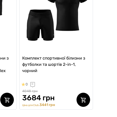
ни з
Комплект спортивної білизни з
футболки та шортів 2-in-1,
lex
чорний
0
0
4048 грн
3684 грн
3441 грн
Ціна для Club: