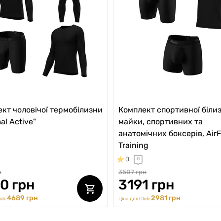
кт чоловічої термобілизни
Комплект спортивної білиз
al Active"
майки, спортивних та
анатомічних боксерів, AirF
Training
0
0
н
3507 грн
0 грн
3191 грн
4689 грн
2981 грн
ub:
Ціна для Club: