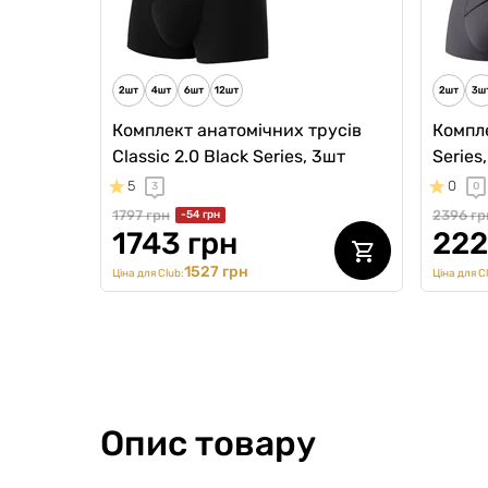
325
Ціна для Cl
Комплект анатомічних трусів
Компле
Classic 2.0 Black Series, 3шт
Series
5
0
3
0
1797 грн
2396 гр
-54 грн
1743 грн
222
1527 грн
Ціна для Club:
Ціна для C
Опис товару