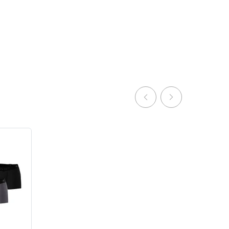
Sport
ни з
Копмлект чоловічих спортивних
боксерів та термошортів, 2 шт
0
0
2058 грн
1914 грн
1749 грн
Ціна для Club: