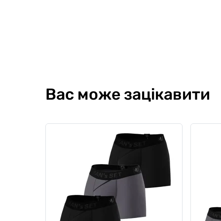
Sport
Sport
Вас може зацікавити
Комплект спортивної
Компле
анатомічної білизни з боксерів
анатом
спорти
0
0
боксер
2028 грн
1886 грн
0
0
3577 гр
1724 грн
Ціна для Club: