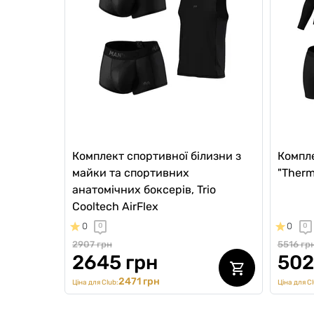
Комплект спортивної білизни з
Компле
майки та спортивних
"Therm
анатомічних боксерів, Trio
Cooltech AirFlex
0
0
0
0
2907 грн
5516 гр
2645 грн
502
2471 грн
Ціна для Club:
Ціна для Cl