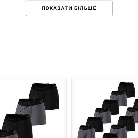
NEW
ПОКАЗАТИ БІЛЬШЕ
кт спортивної
Комплект спортивної білиз
ічної білизни з футболки,
майки та шортів, Anatomic
вних та анатомічних
Balance Summer Set
ів
5
1
3848 грн
3502 грн
н