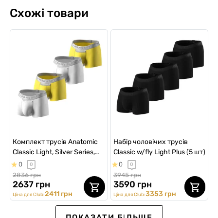
Схожі товари
Комплект трусів Anatomic
Набір чоловічих трусів
Classic Light, Silver Series,
Classic w/fly Light Plus (5 шт)
жовтий/білий, 4шт
0
0
0
0
2836 грн
3945 грн
2637 грн
3590 грн
2411 грн
3353 грн
Ціна для Club:
Ціна для Club:
ПОКАЗАТИ БІЛЬШЕ