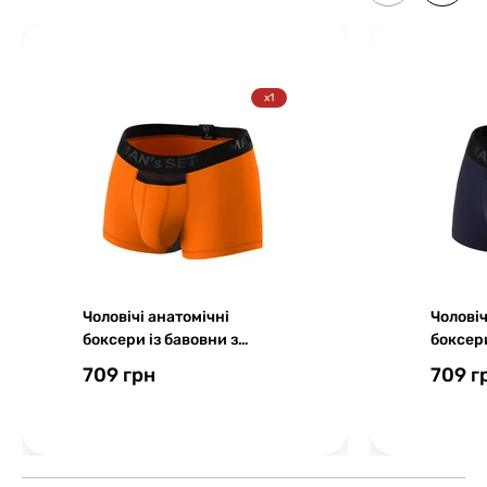
x1
Чоловічі анатомічні
Чоловіч
боксери із бавовни з
боксери
сіткою, Anatomic Classic
сіткою,
709 грн
709 г
Light, Black Series,
Light, 
помаранчевий
синій