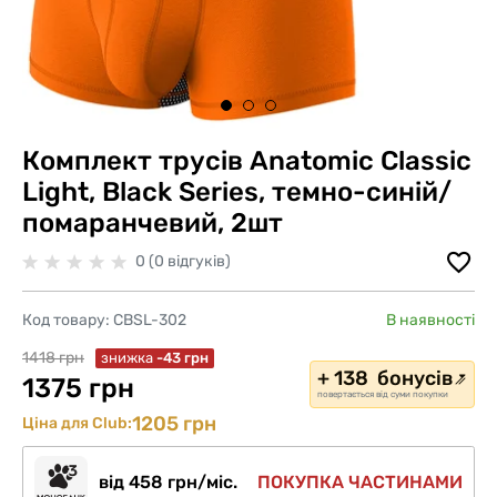
Комплект трусів Anatomic Classic
Light, Black Series, темно-синій/
помаранчевий, 2шт
0 (0 відгуків)
Код товару:
CBSL-302
В наявності
1418 грн
знижка
-43 грн
+ 138 бонусів
1375 грн
повертається від суми покупки
1205 грн
Ціна для Club:
від 458 грн/міс.
ПОКУПКА ЧАСТИНАМИ