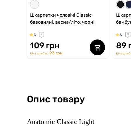
Шкарпетки чоловічі Classic
Шкарпе
бавовняні, весна/літо, чорні
бамбук
5
0
2
0
109 грн
89 
93 грн
Ціна для Club:
Ціна для C
Опис товару
Anatomic Classic Light