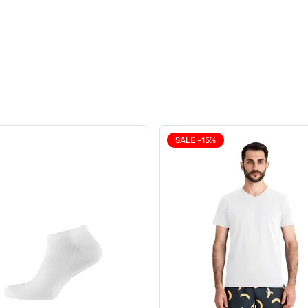
SALE -15%
чі анатомічні боксери з
Чоловічі анатомічні боксе
и, Anatomic Classic 2.0,
Anatomic Classic 2.0 Color 
Series, графітовий
FIFA, зелений
0
0
709 грн
 грн
567 грн
509 грн
ub:
532 грн
Ціна для Club: