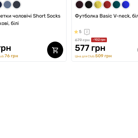
тки чоловічі Short Socks
Футболка Basic V-neck, бі
ові, білі
5
2
679 грн
-102 грн
грн
577 грн
76 грн
509 грн
lub:
Ціна для Club: