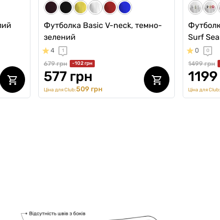
лий
Футболка Basic V-neck, темно-
Футболка
зелений
Surf Se
4
0
1
0
679 грн
1499 грн
-102 грн
577 грн
1199
509 грн
Ціна для Club:
Ціна для Club