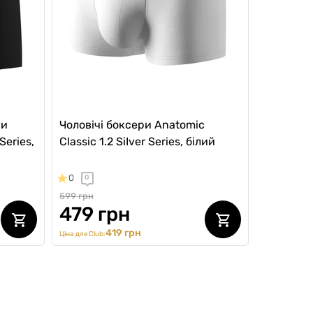
ри
Чоловічі боксери Anatomic
Series,
Classic 1.2 SiIver Series, білий
0
0
599 грн
479 грн
419 грн
Ціна для Club:
NEW Collection