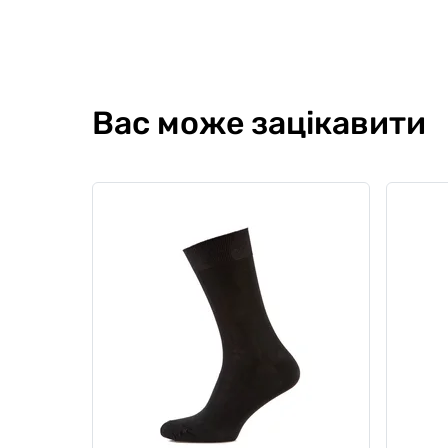
Вас може зацікавити
Чоловічі боксери Anatomic
Чолові
Classic 1.2 Gold Series, бежевий
бавовн
Black 
0
0
5
13
599 грн
599
509 грн
Ціна для Club:
Ціна для Cl