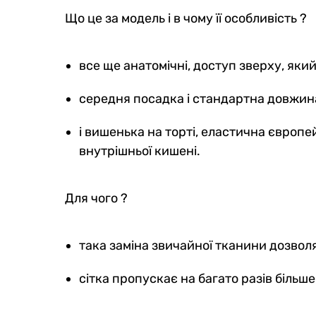
Що це за модель і в чому її особливість ?
все ще анатомічні, доступ зверху, як
середня посадка і стандартна довжина
і вишенька на торті, еластична європей
внутрішньої кишені.
Для чого ?
така заміна звичайної тканини дозвол
сітка пропускає на багато разів більше