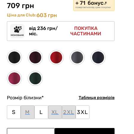
+ 71 бонус
709 грн
повертається від суми покупки
603 грн
Ціна для Club:
від 236 грн/
ПОКУПКА
міс.
ЧАСТИНАМИ
Розмір білизни
*
Таблиця розмірів
S
M
L
XL
2XL
3XL