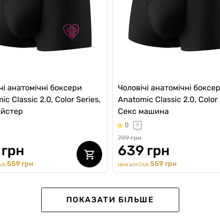
чі анатомічні боксери
Чоловічі анатомічні боксе
c Classic 2.0, Color Series,
Anatomic Classic 2.0, Color 
айстер
Секс машина
0
0
799 грн
 грн
639 грн
559 грн
559 грн
ub:
Ціна для Club:
 №1
SALE -20%
ПОКАЗАТИ БІЛЬШЕ