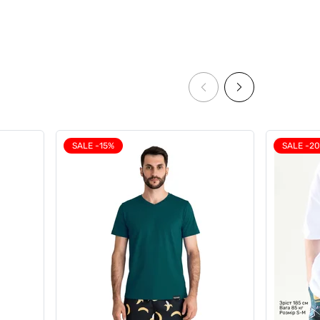
SALE -15%
SALE -2
ри
Чоловічі боксери з бавовни,
Series,
Anatomic Classic 2.0, Silver Series,
рожевий
0
0
599 грн
509 грн
Ціна для Club: