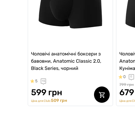
Чоловічі анатомічні боксери з
Чолові
бавовни, Anatomic Classic 2.0,
Anatomi
Black Series, чорний
Кунім
0
0
5
15
799 грн
599 грн
679
509 грн
Ціна для Club:
Ціна для Cl
NEW Collection
ВИБІР