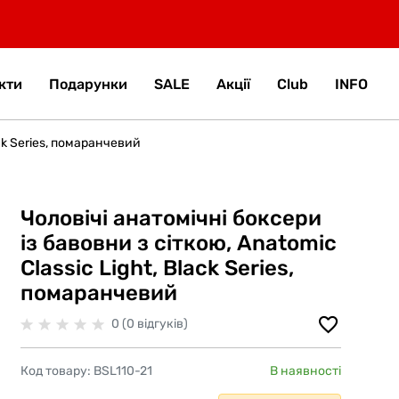
кти
Подарунки
SALE
Акції
Club
INFO
ack Series, помаранчевий
Чоловічі анатомічні боксери
із бавовни з сіткою, Anatomic
Classic Light, Black Series,
помаранчевий
0 (0 відгуків)
Код товару:
BSL110-21
В наявності