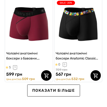
SALE -20%
Чоловічі анатомічні
Чоловічі анатомічні
боксери з бавовни,
боксери Anatomic Classic
Anatomic Classic 2.0, Black
2.0 Color Series, FIFA,
0
0
5
5
Series, бордовий
чорний
709 грн
599 грн
567 грн
509 грн
532 грн
Ціна для Club:
Ціна для Club:
ВИБІР №1
SALE -15%
SALE -15%
ПОКАЗАТИ БІЛЬШЕ