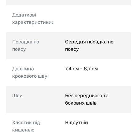
Додаткові
характеристики:
Посадка по
Середня посадка по
поясу
поясу
Довжина
7,4 см - 8,7 см
крокового шву
Шви
Без середнього та
бокових швів
Хлястик під
Відсутній
кишенею