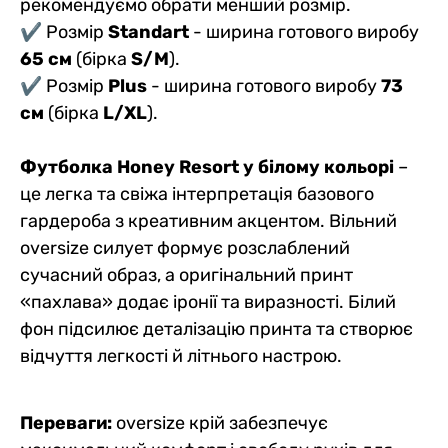
рекомендуємо обрати менший розмір.
✔ Розмір
Standart
- ширина готового виробу
65 см
(бірка
S/M
).
✔ Розмір
Plus
- ширина готового виробу
73
см
(бірка
L/XL
).
Ф
утболка Honey Resort у білому кольорі
–
це легка та свіжа інтерпретація базового
гардероба з креативним акцентом. Вільний
oversize силует формує розслаблений
сучасний образ, а оригінальний принт
«пахлава» додає іронії та виразності. Білий
фон підсилює деталізацію принта та створює
відчуття легкості й літнього настрою.
Переваги:
oversize крій забезпечує