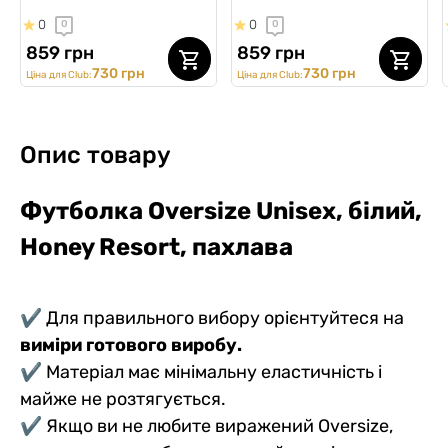
0
0
0
0
859 грн
859 грн
730 грн
730 грн
Ціна для Club:
Ціна для Club:
Опис товару
Футболка Oversize Unisex, білий,
Honey Resort
,
пахлава
✔ Для правильного вибору орієнтуйтеся на
виміри готового виробу.
✔ Матеріал має мінімальну еластичність і
майже не розтягується.
✔ Якщо ви не любите виражений Oversize,