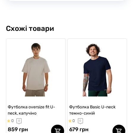
Схожі товари
Футболка oversize fit U-
Футболка Basic U-neck
neck, капучіно
темно-синій
0
0
0
0
859 грн
679 грн