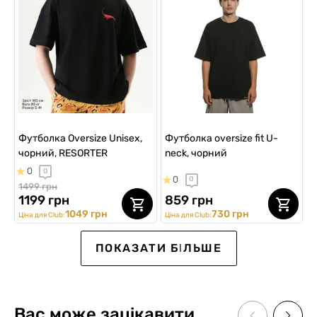
Футболка Oversize Unisex,
Футболка oversize fit U-
чорний, RESORTER
neck, чорний
0
0
0
0
1499 грн
1199 грн
859 грн
1049 грн
730 грн
Ціна для Club:
Ціна для Club:
SALE -20%
SALE -20%
SALE -30%
SALE -20%
SALE -15%
ПОКАЗАТИ БІЛЬШЕ
Вас може зацікавити