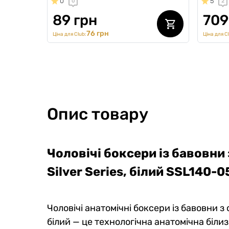
0
5
0
2
89 грн
709
76 грн
Ціна для Club:
Ціна для C
Опис товару
Чоловічі боксери із бавовни 
Silver Series, білий SSL140-0
Чоловічі анатомічні боксери із бавовни з с
білий — це технологічна анатомічна біл