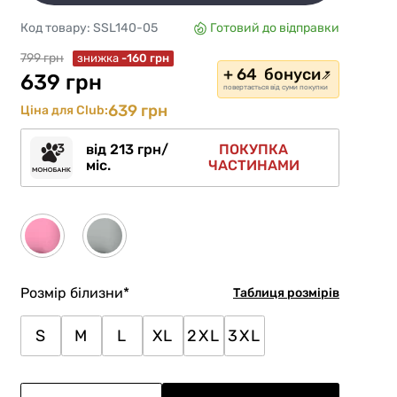
Код товару:
SSL140-05
Готовий до відправки
799 грн
знижка
-160 грн
+ 64 бонуси
639 грн
повертається від суми покупки
639 грн
Ціна для Club:
від 213 грн/
ПОКУПКА
міс.
ЧАСТИНАМИ
Розмір білизни
*
Таблиця розмірів
S
M
L
XL
2XL
3XL