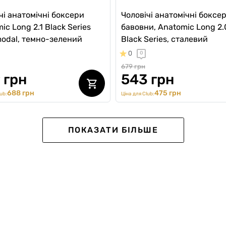
чі анатомічні боксери
Чоловічі анатомічні боксер
ic Long 2.1 Black Series
бавовни, Anatomic Long 2.
odal, темно-зелений
Black Series, сталевий
0
0
679 грн
 грн
543 грн
688 грн
475 грн
ub:
Ціна для Club:
ПОКАЗАТИ БІЛЬШЕ