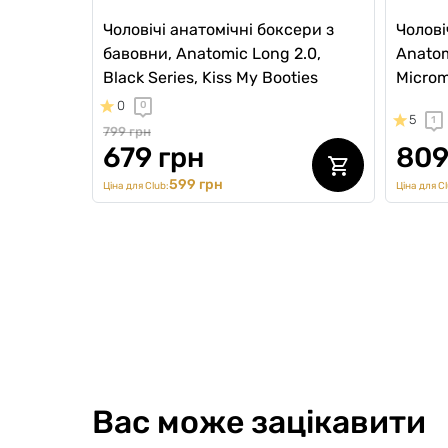
Чоловічі анатомічні боксери з
Чолові
бавовни, Anatomic Long 2.0,
Anatom
Black Series, Kiss My Booties
Microm
0
0
5
1
799 грн
679 грн
809
599 грн
Ціна для Club:
Ціна для Cl
ВИБІР №1
Вас може зацікавити