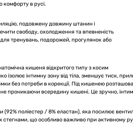
 комфорту в русі.
тиляцію, подовжену довжину штанин і
печити свободу, охолодження та впевненість
ь для тренувань, подорожей, прогулянок або
атомічна кишеня відкритого типу з косим
яко ізолює інтимну зону від тіла, зменшує тиск, пр
имки без потреби в корекції. Під кишенею розташов
не проникаючи всередину кишені. Це зручно, інти
и (92% поліестер / 8% еластан), яка посилює вентил
ж стегнами, що особливо важливо при активному рус