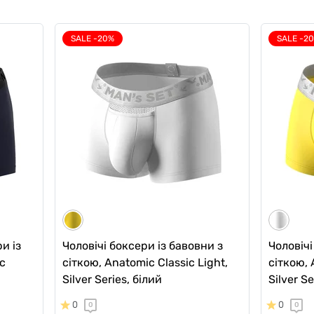
SALE -20%
SALE -2
и з
Чоловічі анатомічні боксери з
0,
бавовни, Anatomic Long 2.0,
ий
Black Series, ліловий
0
0
679 грн
543 грн
475 грн
Ціна для Club:
и із
Чоловічі боксери із бавовни з
Чоловічі
c
сіткою, Anatomic Classic Light,
сіткою, 
Silver Series, білий
Silver S
0
0
0
0