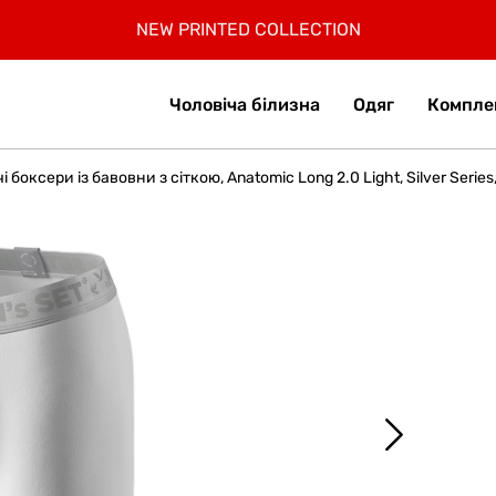
РЕЄСТРУЙСЯ, 30% БОНУСІВ ЗА ПЕРШЕ ЗАМОВЛЕННЯ
БЕЗКОШТОВНА ДОСТАВКА ПО УКРАЇНІ ВІД 2599 ГРН
ЗАОЩАДЖУЙТЕ З КОМПЛЕКТАМИ ДО 12%
-
15% учасникам Клубу.
NEW
НОВИНКИ У СПОРТ КОЛЕКЦІЇ!
NEW PRINTED COLLECTION
SUMMER SALE до -40%
SUMMER КОЛЕКЦІЯ!
SUMMER SOFT
Приєднатись
Collection
7% КЕШБЕК ВІД
mono
ДЕТАЛІ В ДОДАТКУ
Чоловіча білизна
Одяг
Компле
і боксери із бавовни з сіткою, Anatomic Long 2.0 Light, Silver Series