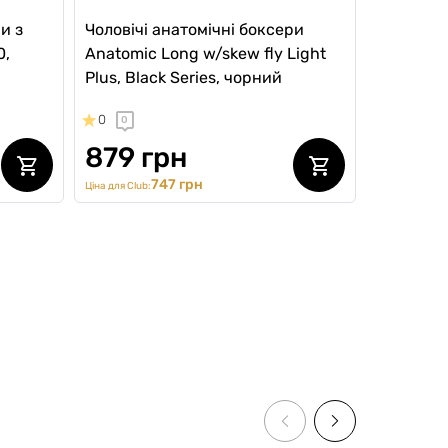
и з
Чоловічі анатомічні боксери
0,
Anatomic Long w/skew fly Light
Plus, Black Series, чорний
0
0
879 грн
747 грн
Ціна для Club:
SALE -20%