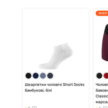
ВИБІР
Чоловічі анатомічні боксери з
Чолові
бавовни, Anatomic Long 2.0,
бавовн
Black Series, чорний
2.0 Li
5
0
18
0
679 грн
799
577 грн
Ціна для Club:
Ціна для Cl
Шкарпетки чоловічі Short Socks
Чолові
бамбукові, білі
бавовн
Classic
марса