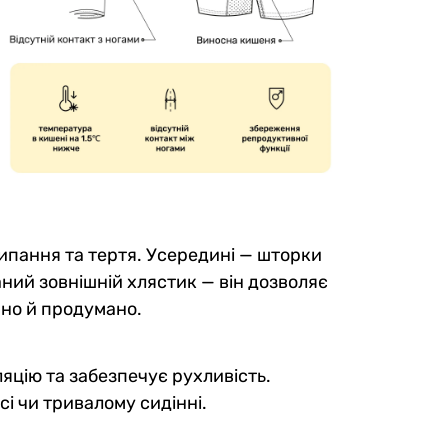
илипання та тертя. Усередині — шторки
аний зовнішній хлястик — він дозволяє
мно й продумано.
яцію та забезпечує рухливість.
і чи тривалому сидінні.