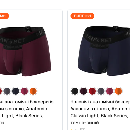
 №1
ВИБІР №1
чі анатомічні боксери із
Чоловічі анатомічні боксер
и з сіткою, Anatomic Long
бавовни, Anatomic Long 2.
ght, Black Series, червоний
Black Series, темно-зелен
5
7
 грн
679 грн
679 грн
577 грн
ub:
Ціна для Club:
чі анатомічні боксери із
Чоловічі анатомічні боксер
и з сіткою, Anatomic
бавовни з сіткою, Anatomi
 Light, Black Series,
Classic Light, Black Series,
ла
темно-синій