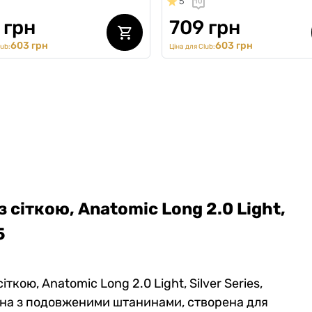
5
10
 грн
709 грн
603 грн
603 грн
lub:
Ціна для Club:
з сіткою, Anatomic Long 2.0 Light,
5
іткою, Anatomic Long 2.0 Light, Silver Series,
изна з подовженими штанинами, створена для