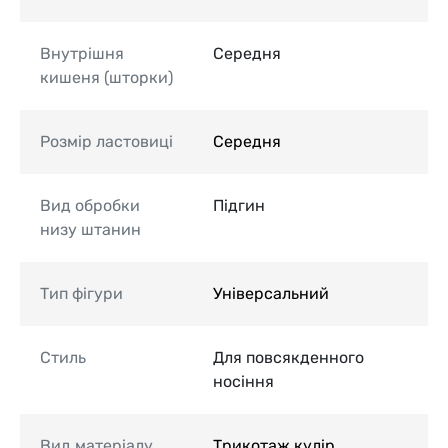
Внутрішня
Середня
кишеня (шторки)
Розмір ластовиці
Середня
Вид обробки
Підгин
низу штанин
Тип фігури
Універсальний
Стиль
Для повсякденного
носіння
Вид матеріалу
Трикотаж кулір