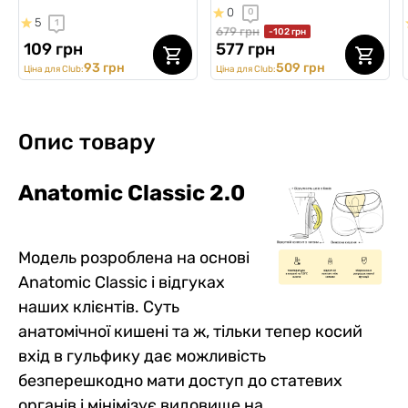
0
0
5
1
679 грн
-102 грн
109 грн
577 грн
93 грн
509 грн
Ціна для Club:
Ціна для Club:
Опис товару
Anatomic Classic 2.0
Модель розроблена на основі
Anatomic Classic і відгуках
наших клієнтів. Суть
анатомічної кишені та ж, тільки тепер косий
вхід в гульфику дає можливість
безперешкодно мати доступ до статевих
органів і мінімізує видовище на