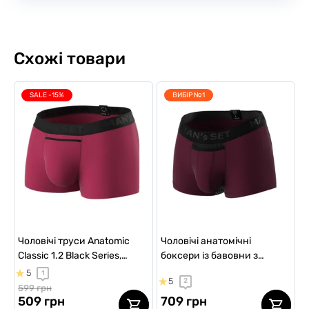
Схожі товари
SALE -15%
ВИБІР №1
Чоловічі труси Anatomic
Чоловічі анатомічні
Classic 1.2 Black Series,
боксери із бавовни з
бордовий
сіткою, Anatomic Classic
5
1
5
2
Light, Black Series, марсала
599 грн
509 грн
709 грн