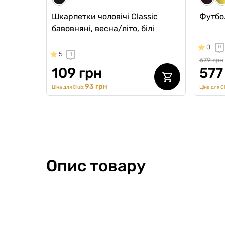
Шкарпетки чоловічі Classic
Футбол
бавовняні, весна/літо, білі
0
0
5
1
679 грн
109 грн
577
93 грн
Ціна для Club:
Ціна для C
Опис товару