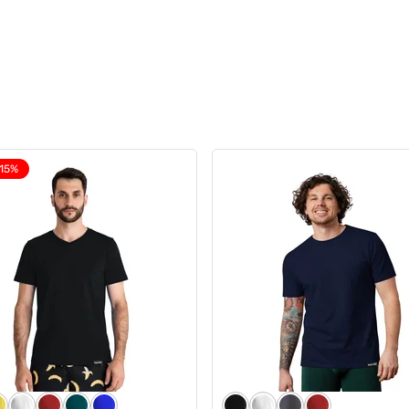
-15%
чі труси Anatomic Classic
Чоловічі анатомічні боксе
ack Series, марсала
Anatomic Classic w/fly Ligh
Black Series, темно-синій
0
0
 грн
789 грн
419 грн
ub:
671 грн
Ціна для Club: