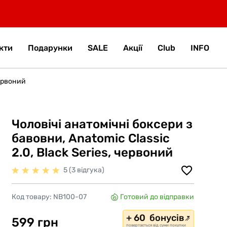
кти
Подарунки
SALE
Акції
Club
INFO
червоний
Чоловічі анатомічні боксери з
бавовни, Anatomic Classic
2.0, Black Series, червоний
5 (3 відгука)
Код товару:
NB100-07
Готовий до відправки
+ 60 бонусів
599 грн
повертається від суми покупки