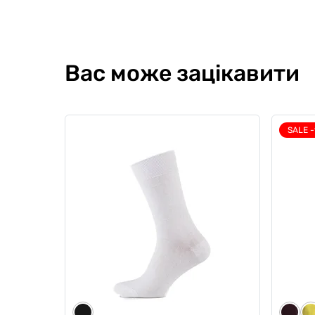
Вас може зацікавити
SALE 
Чоловічі анатомічні боксери
Чолові
Anatomic Classic 2.0 Color Series,
1.2 Bl
FIFA, чорний
5
3
0
0
599 грн
479
709 грн
567 грн
Ціна для Cl
532 грн
Ціна для Club: