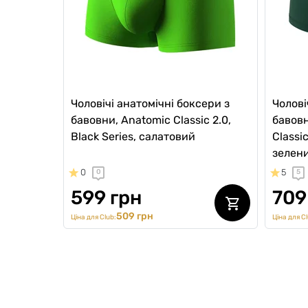
Чоловічі анатомічні боксери з
Чолові
бавовни, Anatomic Classic 2.0,
бавовн
Black Series, салатовий
Classic
зелен
0
5
0
5
599 грн
709
509 грн
Ціна для Club:
Ціна для Cl
SALE -20%
SALE 