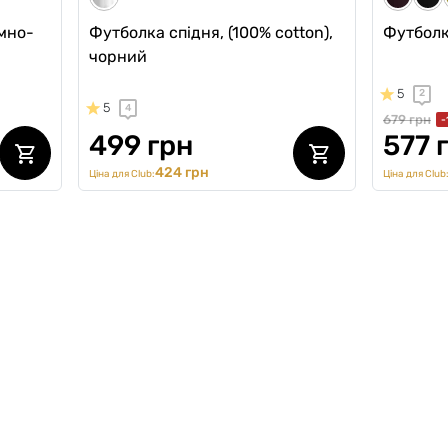
мно-
Футболка спідня, (100% cotton),
Футболк
чорний
5
2
5
4
679 грн
-
499 грн
577 
424 грн
Ціна для Club:
Ціна для Club