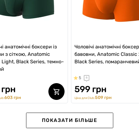
чі анатомічні боксери із
Чоловічі анатомічні боксер
и з сіткою, Anatomic
бавовни, Anatomic Classic 
 Light, Black Series, темно-
Black Series, помаранчеви
ий
5
6
 грн
599 грн
603 грн
509 грн
ub:
Ціна для Club:
-20%
ПОКАЗАТИ БІЛЬШЕ