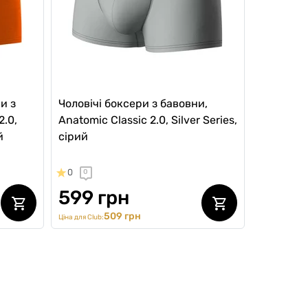
и з
Чоловічі боксери з бавовни,
2.0,
Anatomic Classic 2.0, Silver Series,
й
сірий
0
0
599 грн
509 грн
Ціна для Club:
ВИБІР №1
SALE -20%