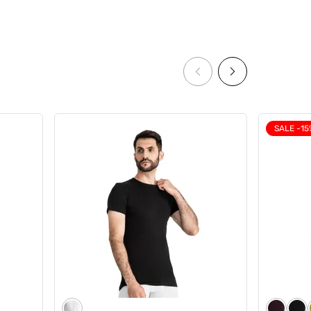
SALE -15
ри
Чоловічі труси Anatomic Classic
t Plus,
1.2 Black Series, чорний
5
8
599 грн
479 грн
419 грн
Ціна для Club: