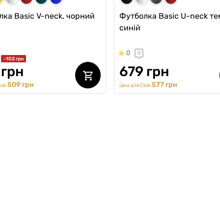
ка Basic V-neck, чорний
Футболка Basic U-neck те
синій
0
0
-102 грн
 грн
679 грн
509 грн
577 грн
lub:
Ціна для Club: