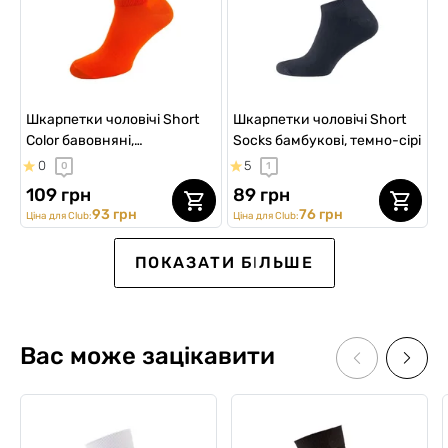
Шкарпетки чоловічі Short
Шкарпетки чоловічі Short
Color бавовняні,
Socks бамбукові, темно-сірі
помаранчеві
0
5
0
1
109 грн
89 грн
93 грн
76 грн
Ціна для Club:
Ціна для Club:
ПОКАЗАТИ БІЛЬШЕ
Вас може зацікавити