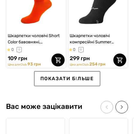
Шкарпетки чоловічі Short
Шкарпетки чоловічі
Color бавовняні,
компресійні Summer
помаранчеві
Multisport LowDry, чорні
0
0
0
0
109 грн
299 грн
93 грн
254 грн
Ціна для Club:
Ціна для Club:
ПОКАЗАТИ БІЛЬШЕ
Вас може зацікавити