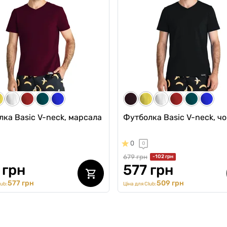
4шт
0
0
н
2836 грн
7 грн
2637 грн
2803 грн
2411 грн
ub:
Ціна для Club:
ка Basic V-neck, марсала
Футболка Basic V-neck, ч
0
0
679 грн
-102 грн
 грн
577 грн
577 грн
509 грн
lub:
Ціна для Club: