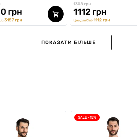
н
1308 грн
0 грн
1112 грн
3157 грн
1112 грн
ub:
Ціна для Club:
ПОКАЗАТИ БІЛЬШЕ
SALE -15%
кт спортивної білизни з
Комплект трусів Anatomic 
іву та штанів, Thermal
Light, Silver Series, жовтий