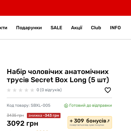
кти
Подарунки
SALE
Акції
Club
INFO
Набір чоловічих анатомічних
трусів Secret Box Long (5 шт)
0 (0 відгуків)
Код товару:
SBXL-005
Готовий до відправки
3435 грн
знижка
-343 грн
+ 309 бонусів
3092 грн
повертається від суми покупки