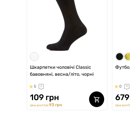
AirFlex
0
0
0
0
1557 грн
1510 грн
3298 гр
306
1323 грн
Ціна для Club:
Ціна для Cl
Шкарпетки чоловічі Classic
Футбол
бавовняні, весна/літо, чорні
5
0
2
0
109 грн
679
93 грн
Ціна для Club:
Ціна для C