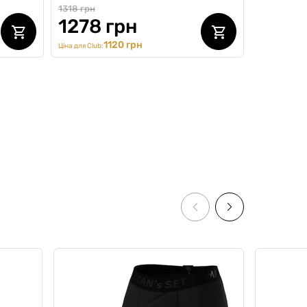
1318 грн
1278 грн
1120 грн
Ціна для Club:
Classic
Комплект з футболки та кепки,
/білий,
Cream Summer Kit, білий