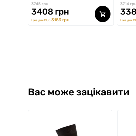
3745 грн
3714 гр
3408 грн
338
3183 грн
Ціна для Club:
Ціна для Cl
NEW Collection
NEW
Вас може зацікавити
Комплект трусів Anatomic Slips
Компле
no fly, Black Series, 3 шт
лонгсл