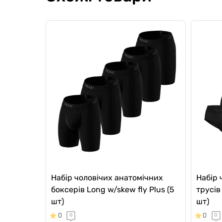
Набір чоловічих анатомічних
Набір 
боксерів Long w/skew fly Plus (5
трусів
шт)
шт)
0
0
0
0