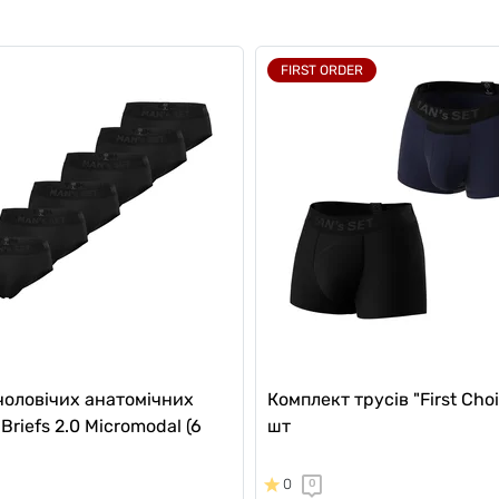
FIRST ORDER
чоловічих анатомічних
Комплект трусів "First Choi
 Briefs 2.0 Micromodal (6
шт
0
0