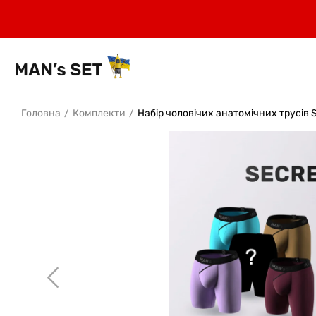
Головна
Комплекти
Набір чоловічих анатомічних трусів S