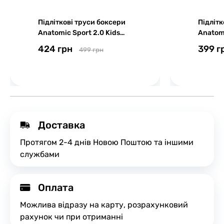
Підліткові труси боксери
Підлітк
Anatomic Sport 2.0 Kids
Anatomi
Cooltech Black Series,
Black S
424 грн
399 г
499 грн
чорний
Доставка
Протягом 2-4 днів Новою Поштою та іншими
службами
Оплата
Можлива відразу на карту, розрахунковий
рахунок чи при отриманні