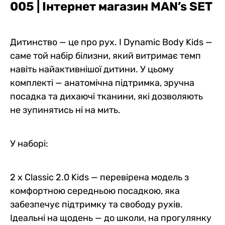
шкарпеток Minimalist Style
Box Long (3 шт)
w/skew fly Light Plus (4 шт)
хвиля", 3 шт
0
0
0
0
0
0
0
0
0
0
0
0
005
| Інтернет магазин MAN’s SET
1407 грн
2117 грн
3516 грн
4134 грн
2037 грн
3816 грн
1365 грн
1905 грн
3200 грн
3762 грн
1894 грн
3244 грн
Ціна для Club:
1196 грн
1799 грн
2989 грн
3514 грн
1731 грн
Ціна для Club:
Ціна для Club:
Ціна для Club:
Ціна для Club:
Ціна для Club:
Дитинство — це про рух. І Dynamic Body Kids —
саме той набір білизни, який витримає темп
навіть найактивнішої дитини. У цьому
комплекті — анатомічна підтримка, зручна
посадка та дихаючі тканини, які дозволяють
не зупинятись ні на мить.
У наборі:
2 x Classic 2.0 Kids — перевірена модель з
комфортною середньою посадкою, яка
забезпечує підтримку та свободу рухів.
Ідеальні на щодень — до школи, на прогулянку