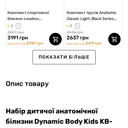
Комплект спортивної
Комплект трусів Anatomic
білизни з майки,
Classic Light, Black Series,
спортивних та
темно-зелений/графіт, 4шт
0
0
0
0
анатомічних боксерів,
3507 грн
2836 грн
AirFlex Training
3191 грн
2637 грн
2981 грн
2411 грн
Ціна для Club:
Ціна для Club:
NEW Collection
ПОКАЗАТИ БІЛЬШЕ
Опис товару
Набір дитячої анатомічної
Комплект чоловічої білизни
Набір чоловічих
Комплект чоловічий
Набір чоловічих
Набір чоловічих боксерів
Комплект сімейних трусів
білизни Dynamic Body Kids
KB-
з трусів, футболки та
анатомічних трусів Secret
RESORTER Pack, чорний
анатомічних боксерів Long
Classic w/fly Plus (6 шт)
Shorts Soft "Дофамінова