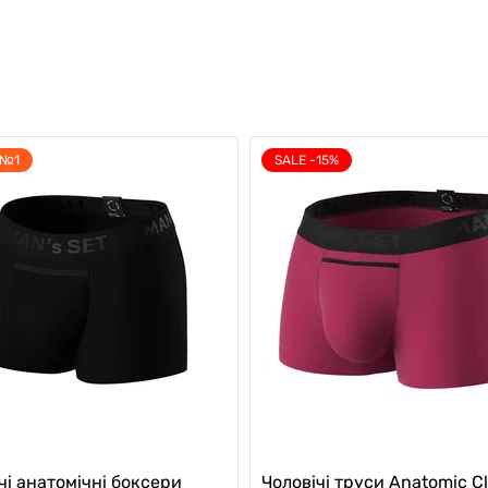
 №1
SALE -15%
чі анатомічні боксери
Чоловічі труси Anatomic Cl