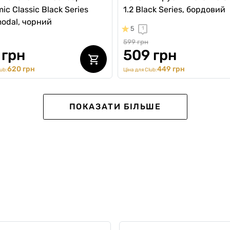
ic Classic Black Series
1.2 Black Series, бордовий
odal, чорний
5
1
599 грн
 грн
509 грн
620 грн
449 грн
ub:
Ціна для Club:
-20%
NEW Collection
ПОКАЗАТИ БІЛЬШЕ