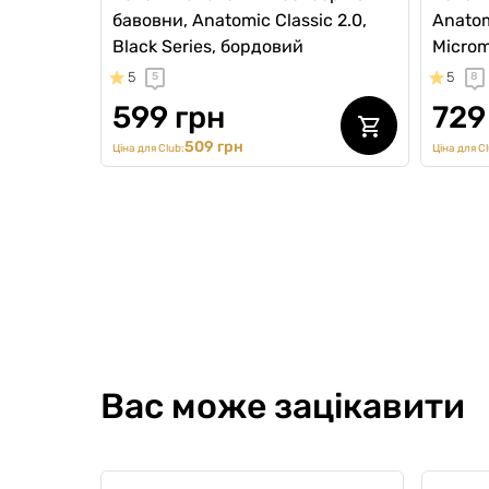
бавовни, Anatomic Classic 2.0,
Anatom
Black Series, бордовий
Microm
5
5
5
8
599 грн
729
509 грн
Ціна для Club:
Ціна для Cl
SALE 
Вас може зацікавити