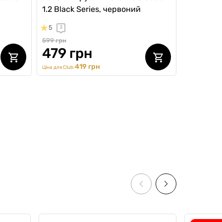
1.2 Black Series, червоний
5
3
599 грн
479 грн
419 грн
Ціна для Club:
ВИБІР №1