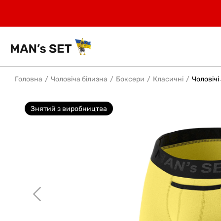
Головна
Чоловіча білизна
Боксери
Класичні
Чоловічі
Знятий з виробництва