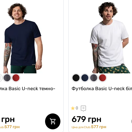
чі боксери із бавовни з
Чоловічі боксери з бавовн
, Anatomic Classic Light,
Anatomic Classic 2.0, Silver
 Series, жовтий
рожевий
0
0
599 грн
 грн
509 грн
Ціна для Club:
496 грн
ub:
лка Basic U-neck темно-
Футболка Basic U-neck бі
0
0
 грн
679 грн
577 грн
577 грн
lub:
Ціна для Club: