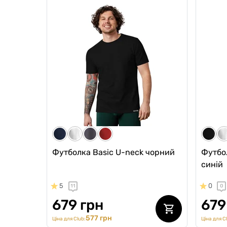
Чоловічі анатомічні боксери
Чолові
Anatomic Classic 2.0, Color Series,
сіткою
Секс машина
Silver
0
0
0
0
799 грн
709 грн
639 грн
567
559 грн
Ціна для Club:
Ціна для Cl
Футболка Basic U-neck чорний
Футбо
синій
5
0
11
0
679 грн
679
577 грн
Ціна для Club:
Ціна для C