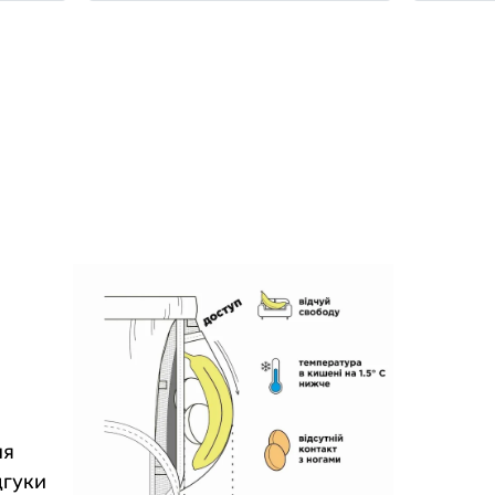
ня
дгуки