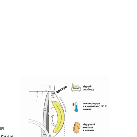
ня
дгуки