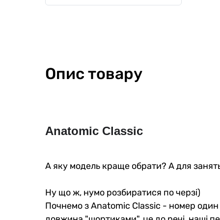
Опис товару
Anatomic Classic
А яку модель краще обрати? А для занять
Ну що ж, нумо розбиратися по черзі)
Почнемо з Anatomic Classic - номер один
довжина "шортиками", це до речі, наші пе