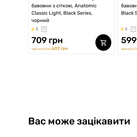
бавовни з сіткою, Anatomic
бавовн
Classic Light, Black Series,
Black 
чорний
5
5
21
11
709 грн
599
603 грн
Ціна для Club:
Ціна для Cl
SALE 
Вас може зацікавити