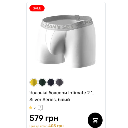
SALE
Чоловічі анатомічні боксери з
Чолові
бавовни, Anatomic Classic 2.0,
Anatomi
Black Series, червоний
білий
5
5
3
1
599 грн
599 грн
479
509 грн
Ціна для Club:
Ціна для Cl
Чоловічі боксери Intimate 2.1,
Silver Series, білий
5
1
579 грн
405 грн
Ціна для Club: