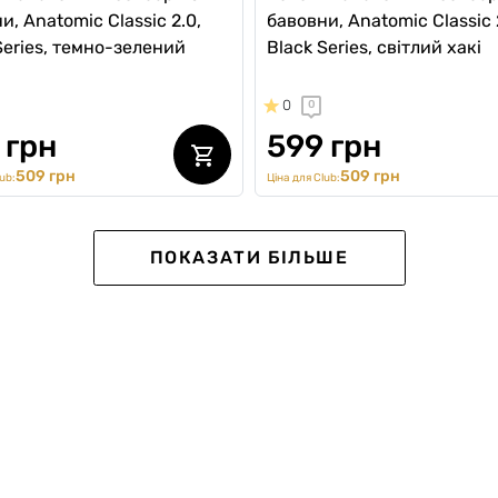
и, Anatomic Classic 2.0,
бавовни, Anatomic Classic 
Series, темно-зелений
Black Series, світлий хакі
0
0
 грн
599 грн
509 грн
509 грн
ub:
Ціна для Club:
-20%
SALE -15%
ПОКАЗАТИ БІЛЬШЕ