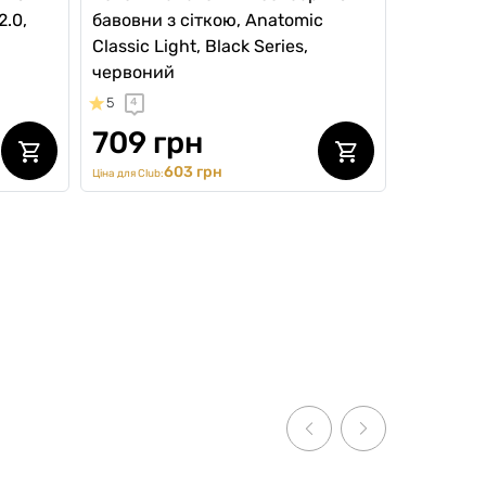
2.0,
бавовни з сіткою, Anatomic
Classic Light, Black Series,
червоний
5
4
709 грн
603 грн
Ціна для Club:
SALE -15%