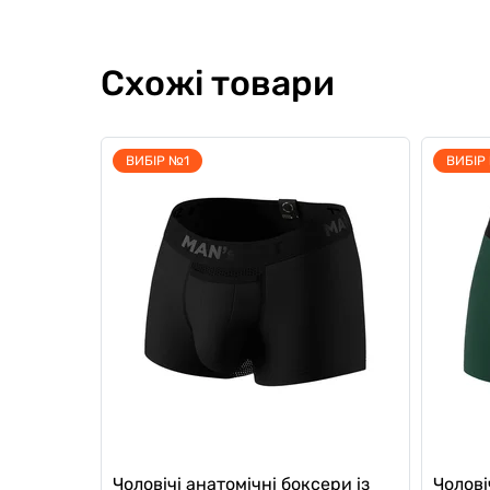
Схожі товари
ВИБІР №1
ВИБІР
Чоловічі анатомічні боксери із
Чолові