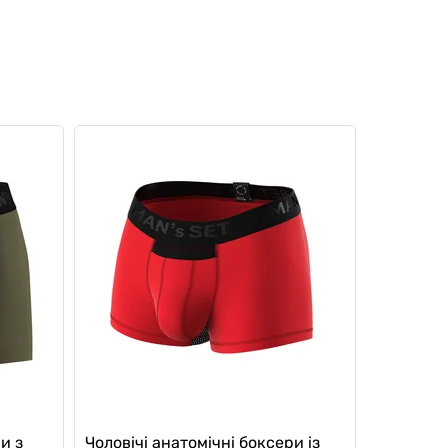
и з
Чоловічі анатомічні боксери із