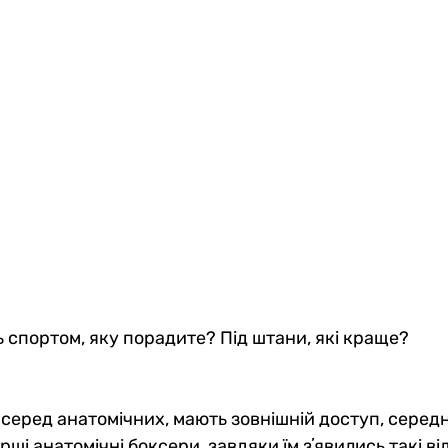
 спортом, яку порадите? Під штани, які краще?
 серед анатомічних, мають зовнішній доступ, серед
рші анатомічні боксери, завдяки їм зʼявились такі ві