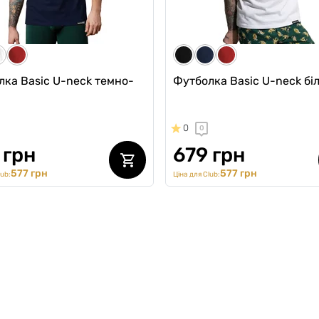
ub:
лка Basic U-neck темно-
Футболка Basic U-neck бі
0
0
 грн
679 грн
577 грн
577 грн
lub:
Ціна для Club: