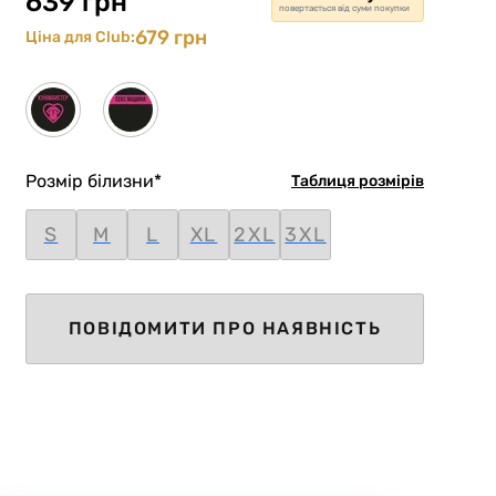
639 грн
повертається від суми покупки
679 грн
Ціна для Club:
Розмір білизни
*
Таблиця розмірів
S
M
L
XL
2XL
3XL
ПОВІДОМИТИ ПРО НАЯВНІСТЬ