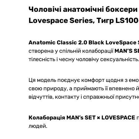
Чоловічі анатомічні боксери 
Lovespace Series, Тигр LS10
Anatomic Classic 2.0 Black LoveSpace 
створена у спільній колаборації
MAN’S S
тілесність і чесну чоловічу сексуальність
Ця модель поєднує комфорт щодня з емоц
свою природу, а приймають її впевнено й 
відчуттів, контакту і справжньої присутно
Колаборація MAN’s SET × LOVESPACE
п
людей.