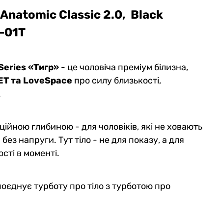
Anatomic Classic 2.0, Black
0-01T
Series «Тигр»
- це чоловіча преміум білизна,
ET та LoveSpace
про силу близькості,
.
ійною глибиною - для чоловіків, які не ховають
без напруги. Тут тіло - не для показу, а для
сті в моменті.
оєднує турботу про тіло з турботою про