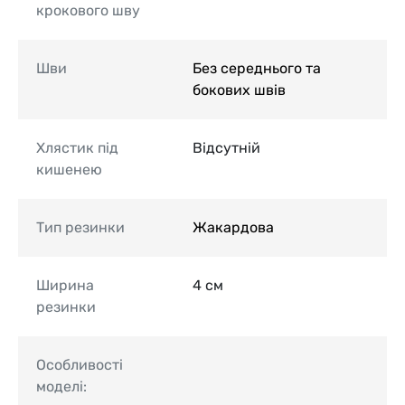
крокового шву
Шви
Без середнього та
бокових швів
Хлястик під
Відсутній
кишенею
Тип резинки
Жакардова
Ширина
4 см
резинки
Особливості
моделі: