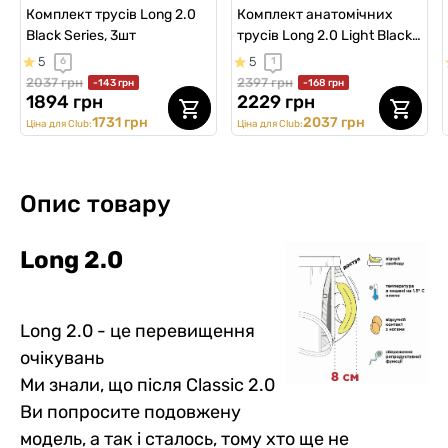
Комплект трусів Long 2.0
Комплект анатомічних
Black Series, 3шт
трусів Long 2.0 Light Black
Series, 3шт
5
5
6
1
2037 грн
2397 грн
-143 грн
-168 грн
1894 грн
2229 грн
1731 грн
2037 грн
Ціна для Club:
Ціна для Club:
Опис товару
Long 2.0
Long 2.0 - це перевищення
очікувань
Ми знали, що після Сlassic 2.0
Ви попросите подовжену
модель, а так і сталось, тому хто ще не