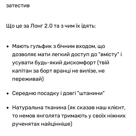
затестив
Що це за Лонг 2.0 та з чим їх їдять:
Мають гульфик з бічним входом, що
дозволяє мати легкий доступ до "вмісту" і
усувати будь-який дискомфорт (твій
капітан за борт вранці не вилізе, не
переживай)
Середню посадку і довгі "штанини"
Натуральна тканина (як сказав наш клієнт,
то немов янголята тримають у своїх ніжних
рученятах найцінніше)