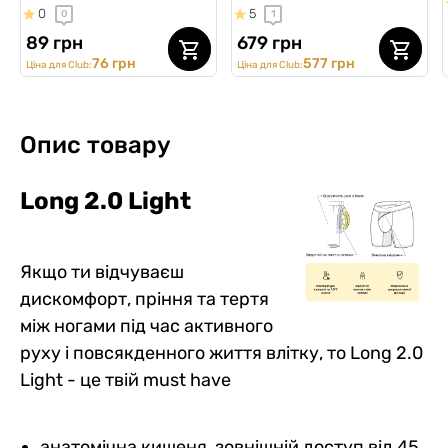
0
5
0
1
89 грн
679 грн
76 грн
577 грн
Ціна для Club:
Ціна для Club:
Опис товару
Long 2.0 Light
Якщо ти відчуваєш
дискомфорт, пріння та тертя
між ногами під час активного
руху і повсякденного життя влітку, то Long 2.0
Light - це твій must have
анатомічна кишеня, зовнішній доступ від 45