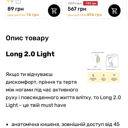
0
0
білий
709 грн
-142 грн
89 грн
567 грн
76 грн
496 грн
Ціна для Club:
Ціна для Club:
Опис товару
Long 2.0 Light
Якщо ти відчуваєш
дискомфорт, пріння та тертя
між ногами під час активного
руху і повсякденного життя влітку, то Long 2.0
Light - це твій must have
анатомічна кишеня, зовнішній доступ від 45