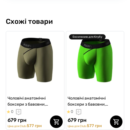
Схожі товари
Ексклюзив для Клубу
Чоловічі анатомічні
Чоловічі анатомічні
боксери з бавовни,
боксери з бавовни,
Anatomic Long 2.0, Black
Anatomic Long 2.0, Black
0
0
0
0
Series, світлий хакі
Series, салатовий
679 грн
679 грн
577 грн
577 грн
Ціна для Club:
Ціна для Club: