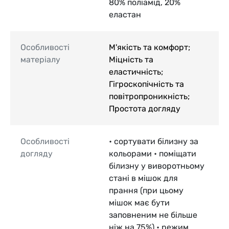
80% поліамід, 20%
еластан
Особливості
М'якість та комфорт;
матеріалу
Міцність та
еластичність;
Гігроскопічність та
повітропроникність;
Простота догляду
Особливості
• сортувати білизну за
догляду
кольорами • поміщати
білизну у виворотньому
стані в мішок для
прання (при цьому
мішок має бути
заповненим не більше
ніж на 75%) • режим