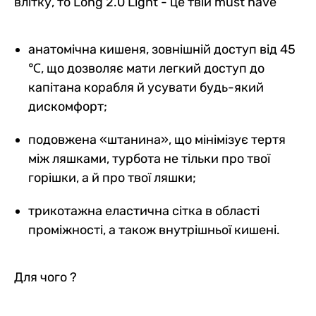
влітку, то Long 2.0 Light - це твій must have
анатомічна кишеня, зовнішній доступ від 45
℃, що дозволяє мати легкий доступ до
капітана корабля й усувати будь-який
дискомфорт;
подовжена «штанина», що мінімізує тертя
між ляшками, турбота не тільки про твої
горішки, а й про твої ляшки;
трикотажна еластична сітка в області
проміжності, а також внутрішньої кишені.
Для чого ?