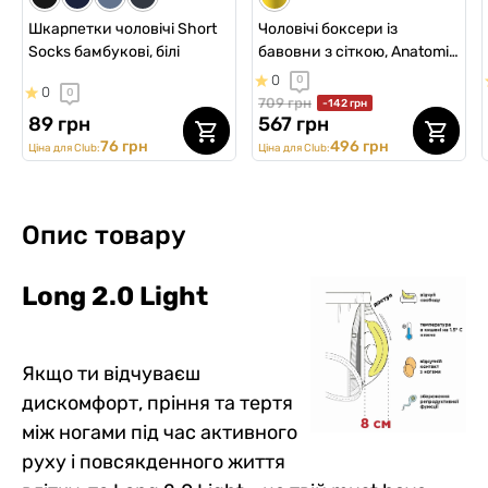
Шкарпетки чоловічі Short
Чоловічі боксери із
Socks бамбукові, білі
бавовни з сіткою, Anatomic
Classic Light, Silver Series,
0
0
0
0
білий
709 грн
-142 грн
89 грн
567 грн
76 грн
496 грн
Ціна для Club:
Ціна для Club:
Опис товару
Long 2.0 Light
Якщо ти відчуваєш
дискомфорт, пріння та тертя
між ногами під час активного
руху і повсякденного життя