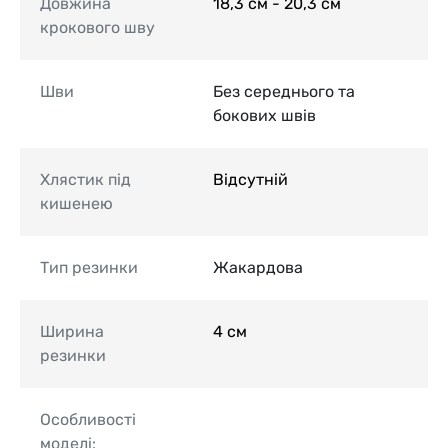
Довжина
18,3 см - 20,3 см
крокового шву
Шви
Без середнього та
бокових швів
Хлястик під
Відсутній
кишенею
Тип резинки
Жакардова
Ширина
4 см
резинки
Особливості
моделі: