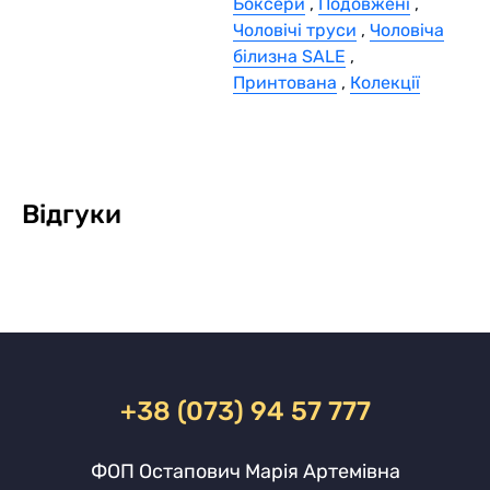
Боксери
,
Подовжені
,
Чоловічі труси
,
Чоловіча
білизна SALE
,
Принтована
,
Колекції
Відгуки
+38 (073) 94 57 777
ФОП Остапович Марія Артемівна