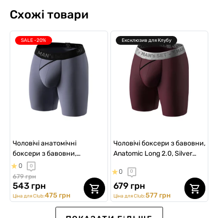
Схожі товари
SALE -20%
Ексклюзив для Клубу
Чоловічі анатомічні
Чоловічі боксери з бавовни,
боксери з бавовни,
Anatomic Long 2.0, Silver
Anatomic Long 2.0, Black
Series, вишня
0
0
0
0
Series, сталевий
679 грн
543 грн
679 грн
475 грн
577 грн
Ціна для Club:
Ціна для Club:
SALE -20%