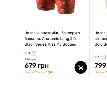
Чоловічі анатомічні боксери з
Чолові
бавовни, Anatomic Long 2.0,
сіткою
Black Series, Kiss My Booties
Gold S
0
0
5
1
799 грн
679 грн
799
599 грн
Ціна для Club:
Ціна для Cl
NEW Co