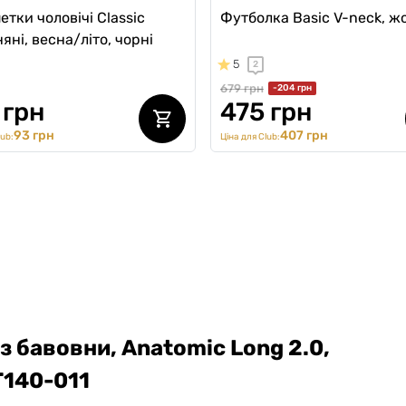
тки чоловічі Classic
Футболка Basic V-neck, ж
яні, весна/літо, чорні
5
2
679 грн
-204 грн
 грн
475 грн
93 грн
407 грн
lub:
Ціна для Club:
з бавовни, Anatomic Long 2.0,
140-011