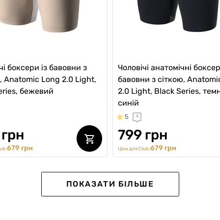
чі боксери із бавовни з
Чоловічі анатомічні боксер
, Anatomic Long 2.0 Light,
бавовни з сіткою, Anatomi
eries, бежевий
2.0 Light, Black Series, тем
синій
5
4
 грн
799 грн
679 грн
679 грн
ub:
Ціна для Club:
llection
ПОКАЗАТИ БІЛЬШЕ