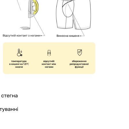
 стегна
туванні