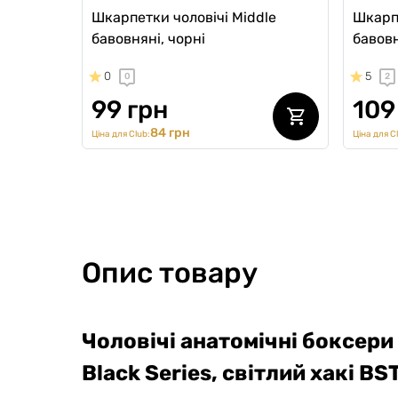
Шкарпетки чоловічі Middle
Шкарпе
бавовняні, чорні
бавовн
0
5
0
2
99 грн
109
84 грн
Ціна для Club:
Ціна для C
Опис товару
Чоловічі анатомічні боксери 
Black Series,
світлий хакі
BST