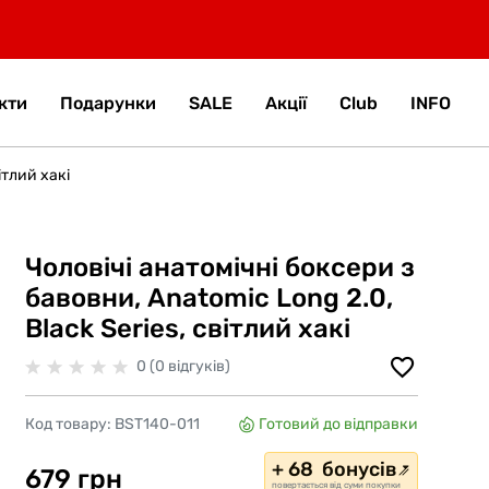
кти
Подарунки
SALE
Акції
Club
INFO
ітлий хакі
Чоловічі анатомічні боксери з
бавовни, Anatomic Long 2.0,
Black Series, світлий хакі
0 (0 відгуків)
Код товару:
BST140-011
Готовий до відправки
+ 68 бонусів
679 грн
повертається від суми покупки