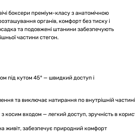
ічі боксери преміум-класу з анатомічною
озташування органів, комфорт без тиску і
посадка та подовжені штанини забезпечують
ішньої частини стегон.
ом під кутом 45° — швидкий доступ і
лення та виключає натирання по внутрішній частині
з косим входом — легкий доступ, зручність в корис
на живіт, забезпечує природний комфорт