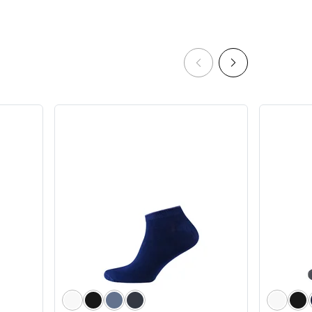
и з
Чоловічі анатомічні боксери
0,
Anatomic Long 2.1 Black Series
Micromodal, чорний
5
8
809 грн
688 грн
Ціна для Club: