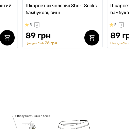
овтий
Шкарпетки чоловічі Short Socks
Шкарпет
бамбукові, сині
бамбуков
5
5
2
1
89 грн
89 г
76 грн
Ціна для Club:
Ціна для Club