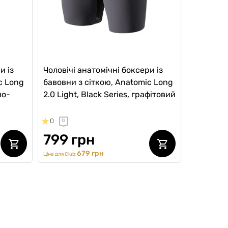
и із
Чоловічі анатомічні боксери із
c Long
бавовни з сіткою, Anatomic Long
но-
2.0 Light, Black Series, графітовий
0
0
799 грн
679 грн
Ціна для Club: