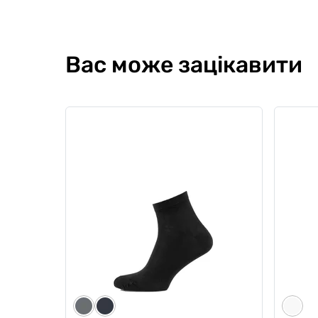
Вас може зацікавити
Чоловічі боксери Anatomic Long
Чолові
2.1, Silver Series, Micromodal,
сіткою
світло-бежевий
Silver 
0
0
0
0
809 грн
799
688 грн
Ціна для Club:
Ціна для Cl