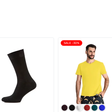
SALE -30%
чі боксери із бавовни з
Чоловічі анатомічні боксер
, Anatomic Long 2.0 Light,
бавовни, Anatomic Long 2.
Series, сірий
Black Series, червоний
5
11
 грн
679 грн
679 грн
577 грн
ub:
Ціна для Club: