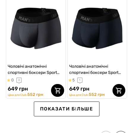
Чоловічі анатомічні
Чоловічі анатомічні
спортивні боксери Sport
спортивні боксери Sport
w/fly, Black Series,
w/fly, Black Series, темно-
0
5
0
1
графітовий
синій
649 грн
649 грн
552 грн
552 грн
Ціна для Club:
Ціна для Club:
ВИБІР №1
NEW Collection
Sport
ПОКАЗАТИ БІЛЬШЕ
SALE -20%