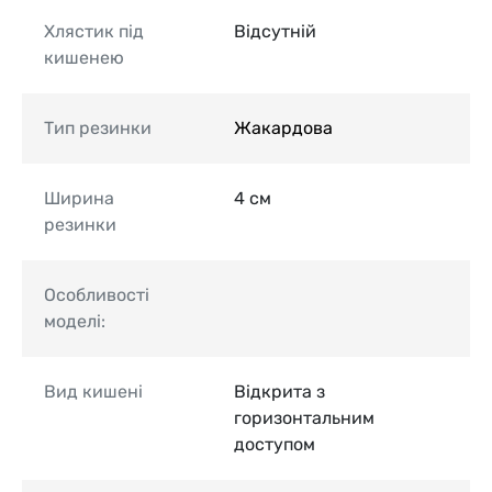
Хлястик під
Відсутній
кишенею
Тип резинки
Жакардова
Ширина
4 см
резинки
Особливості
моделі:
Вид кишені
Відкрита з
горизонтальним
доступом