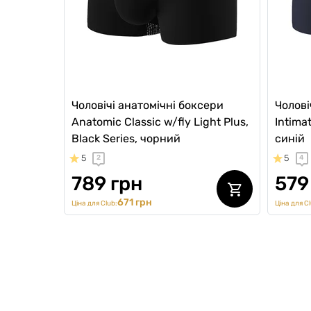
Чоловічі анатомічні боксери
Чолові
Anatomic Classic w/fly Light Plus,
Intimat
Black Series, чорний
синій
5
5
2
4
789 грн
579
671 грн
Ціна для Club:
Ціна для Cl
ВИБІР
SALE 