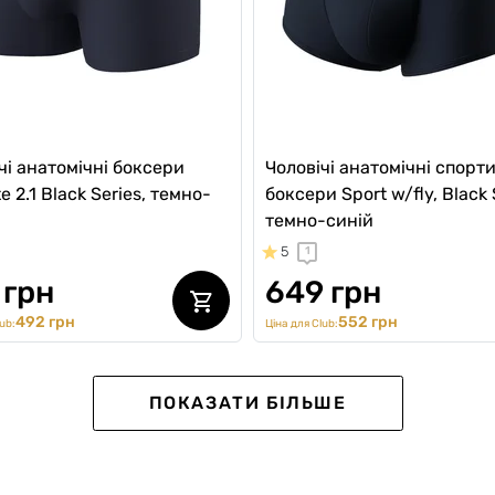
чі анатомічні боксери
Чоловічі анатомічні спорти
e 2.1 Black Series, темно-
боксери Sport w/fly, Black 
темно-синій
5
1
 грн
649 грн
492 грн
552 грн
ub:
Ціна для Club:
 №1
SALE -15%
ПОКАЗАТИ БІЛЬШЕ
-20%