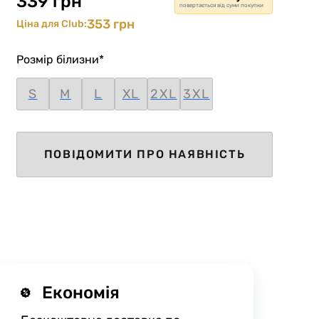
339 грн
повертається від суми покупки
353 грн
Ціна для Club:
Розмір білизни
*
S
M
L
XL
2XL
3XL
ПОВІДОМИТИ ПРО НАЯВНІСТЬ
Економія