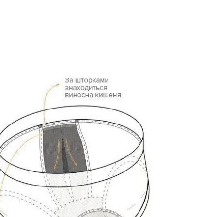
и з
Чоловічі анатомічні боксери
0,
Anatomic Intimate no fly Plus,
Black Series, помаранчевий
0
0
669 грн
535 грн
468 грн
Ціна для Club: