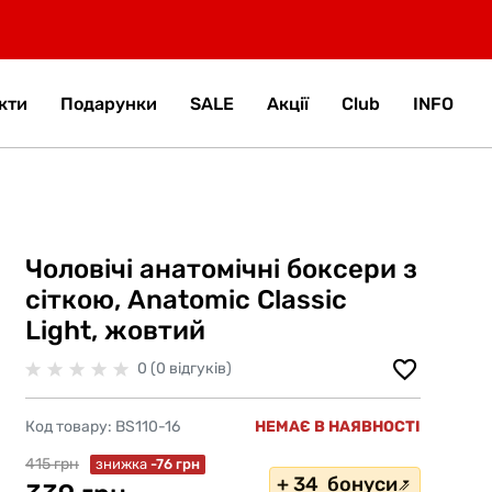
кти
Подарунки
SALE
Акції
Club
INFO
Чоловічі анатомічні боксери з
сіткою, Anatomic Classic
Light, жовтий
0 (0 відгуків)
Код товару:
BS110-16
НЕМАЄ В НАЯВНОСТІ
415 грн
знижка
-76 грн
+ 34 бонуси