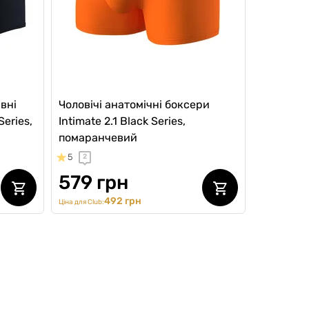
вні
Чоловічі анатомічні боксери
Series,
Intimate 2.1 Black Series,
помаранчевий
5
2
579 грн
492 грн
Ціна для Club:
SALE -20%