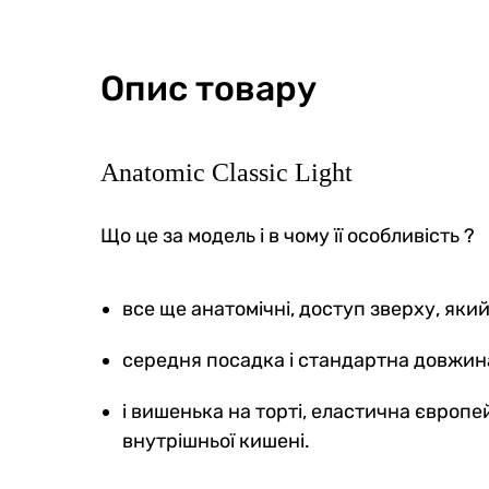
Опис товару
Anatomic Classic Light
Чоловічі анатомічні боксери
Чолові
Anatomic Long w/skew fly Plus,
1.2 Bl
Що це за модель і в чому її особливість ?
Black Series, чорний
5
8
0
0
599 грн
все ще анатомічні, доступ зверху, як
479
749 грн
Ціна для Cl
середня посадка і стандартна довжина
637 грн
Ціна для Club:
і вишенька на торті, еластична європей
внутрішньої кишені.