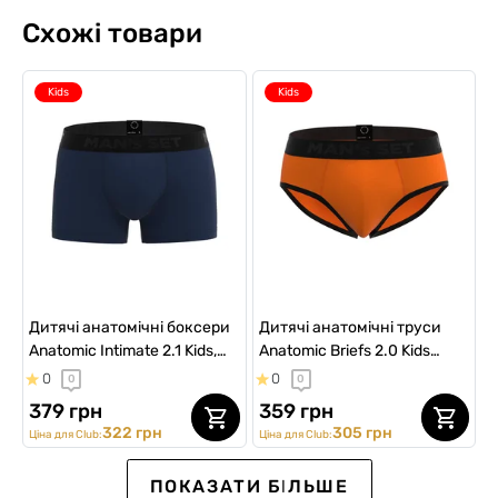
Схожі товари
Kids
Kids
Дитячі анатомічні боксери
Дитячі анатомічні труси
Anatomic Intimate 2.1 Kids,
Anatomic Briefs 2.0 Kids
Black Series, темно-синій
Black Series, помаранчевий
0
0
0
0
379 грн
359 грн
322 грн
305 грн
Ціна для Club:
Ціна для Club:
Kids
Kids
Ексклюзив для Клубу
Kids
Kids
Kids
ПОКАЗАТИ БІЛЬШЕ