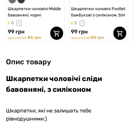
Шкарпетки чоловічі Middle
Шкарпетки чоловічі Footlet
бавовняні, чорні
бамбукові з силіконом, білі
0
0
0
0
99 грн
99 грн
84 грн
84 грн
Ціна для Club:
Ціна для Club:
Опис товару
Шкарпетки чоловічі сліди
бавовняні, з силіконом
Шкарпетки, які не залишать тебе
рівнодушними:)