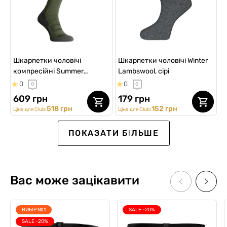
Шкарпетки чоловічі
Шкарпетки чоловічі Winter
компресійні Summer
Lambswool, сірі
LongDry PRO, сірий хакі
0
0
0
0
609 грн
179 грн
518 грн
152 грн
Ціна для Club:
Ціна для Club:
SALE
Kids
Kids
Kids
NEW
ПОКАЗАТИ БІЛЬШЕ
Вас може зацікавити
ВИБІР №1
SALE -20%
SALE -20%