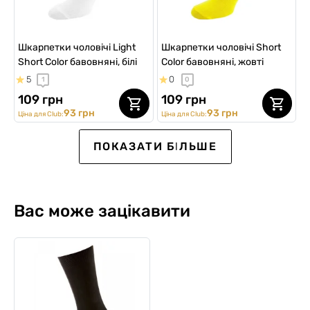
Шкарпетки чоловічі Light
Шкарпетки чоловічі Short
Short Color бавовняні, білі
Color бавовняні, жовті
5
0
1
0
109 грн
109 грн
93 грн
93 грн
Ціна для Club:
Ціна для Club:
Kids
NEW Collection
ПОКАЗАТИ БІЛЬШЕ
Вас може зацікавити
Шкарпетки чоловічі
Шкарпетки чоловічі
Шкарпетки чоловічі Short
Комплект кольорових
Шкарпетки дитячі Middle
Шкарпетки чоловічі Middle
компресійні Summer
Demiseason Compression
Color бавовняні, темно-
шкарпеток, 10 пар
Printed бавовняні, білі
Printed Socks, Red Comic