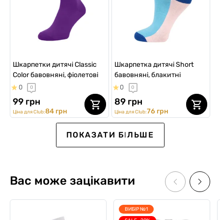
Шкарпетки дитячі Classic
Шкарпетка дитячі Short
Color бавовняні, фіолетові
бавовняні, блакитні
0
0
0
0
99 грн
89 грн
84 грн
76 грн
Ціна для Club:
Ціна для Club:
Kids
Kids
SALE
ПОКАЗАТИ БІЛЬШЕ
Вас може зацікавити
ВИБІР №1