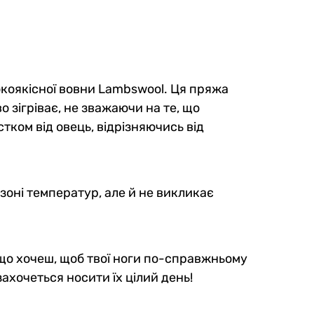
окоякісної вовни Lambswool. Ця пряжа
о зігріває, не зважаючи на те, що
тком від овець, відрізняючись від
азоні температур, але й не викликає
якщо хочеш, щоб твої ноги по-справжньому
ахочеться носити їх цілий день!