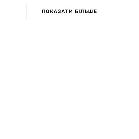
Kids
ПОКАЗАТИ БІЛЬШЕ
тки чоловічі Short Socks
Шкарпетки дитячі Middle
ові, світло-сірі
бавовняні, блакитні
0
0
грн
99 грн
76 грн
84 грн
ub:
Ціна для Club: