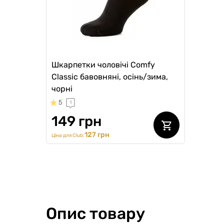
Шкарпетки чоловічі Comfy
Classic бавовняні, осінь/зима,
чорні
5
1
149 грн
127 грн
Ціна для Club:
Опис товару