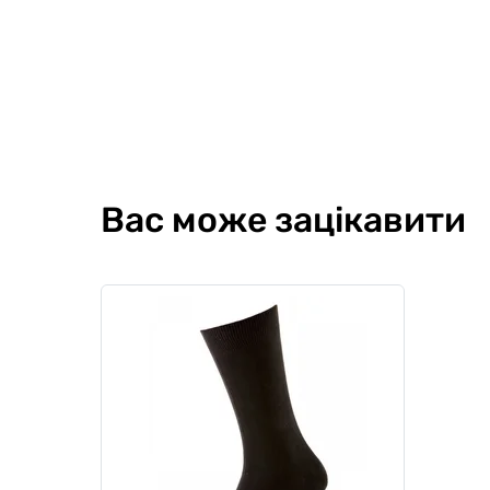
Вас може зацікавити
Чоловічі шкарпетки Middle Socks
Шкарпе
Light, світло-сірий
бамбук
0
0
0
0
89 грн
89 
76 грн
Ціна для Club:
Ціна для Cl