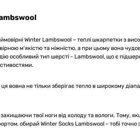
Lambswool
ймовірні Winter Lambswool – теплі шкарпетки з вис
вірною м'якістю та ніжністю, а при цьому вона чудов
 дію особливий тип шерсті - Lambswool, що є підшерс
астивостями.
 ця вовна не тільки зберігає тепло в широкому діап
о захищаючи твої ноги від холоду та вологи. Тому, 
том, обирай Winter Socks Lambswool - тобі точно з