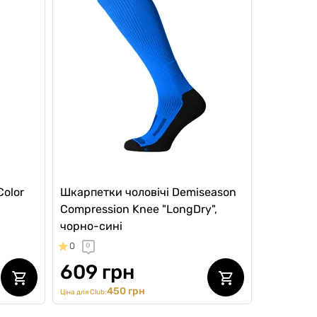
Color
Шкарпетки чоловічі Demiseason
Compression Knee "LongDry",
чорно-сині
0
0
609 грн
450 грн
Ціна для Club: