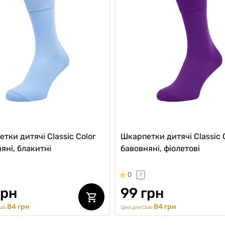
тки дитячі Classic Color
Шкарпетки дитячі Classic 
яні, блакитні
бавовняні, фіолетові
0
0
грн
99 грн
84 грн
84 грн
ub:
Ціна для Club: