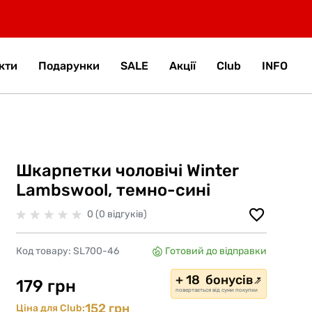
кти
Подарунки
SALE
Акції
Club
INFO
Шкарпетки чоловічі Winter
Lambswool, темно-сині
0 (0 відгуків)
Код товару:
SL700-46
Готовий до відправки
+ 18 бонусів
179 грн
повертається від суми покупки
152 грн
Ціна для Club: