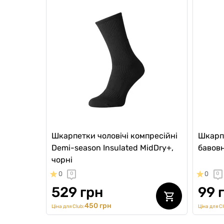
Шкарпетки чоловічі компресійні
Шкарпе
Demi-season Insulated MidDry+,
бавовн
чорні
0
0
0
0
529 грн
99 
450 грн
Ціна для Club:
Ціна для Cl