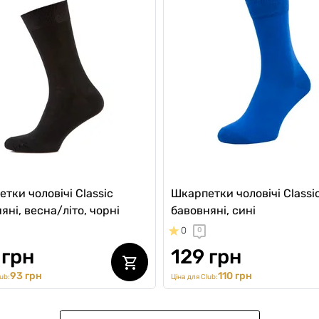
тки чоловічі Classic
Шкарпетки чоловічі Classic
яні, весна/літо, чорні
бавовняні, сині
0
0
 грн
129 грн
93 грн
110 грн
ub:
Ціна для Club: