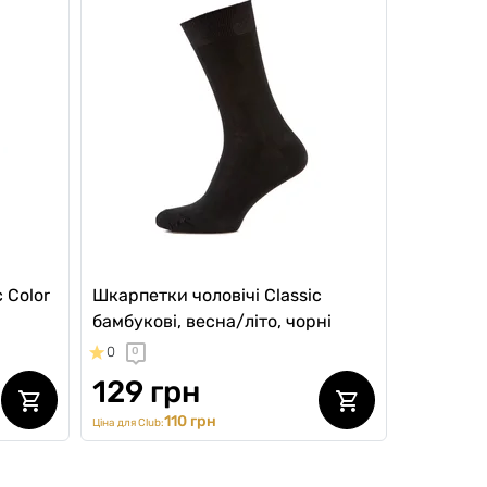
 Color
Шкарпетки чоловічі Classic
бамбукові, весна/літо, чорні
0
0
129 грн
110 грн
Ціна для Club: