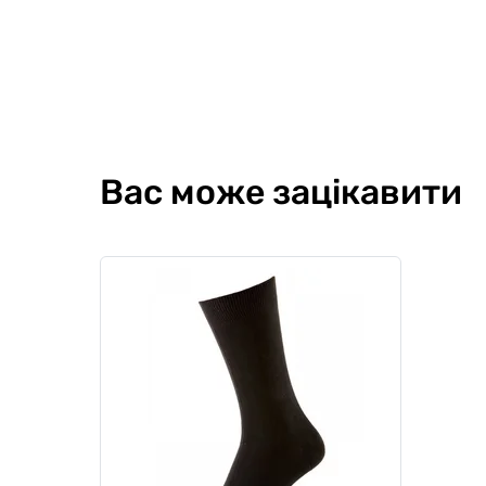
Вас може зацікавити
Шкарпетки чоловічі компресійні
Шкарпе
Summer Multisport LowDry, чорні
Lambsw
0
0
0
0
299 грн
179
254 грн
Ціна для Club:
Ціна для Cl