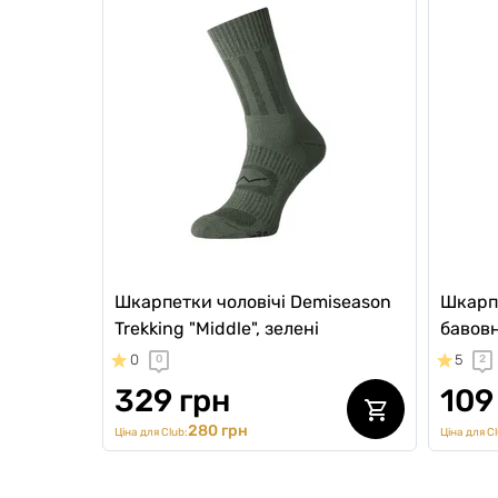
Шкарпетки чоловічі Demiseason
Шкарпе
Trekking "Middle", зелені
бавовн
0
5
0
2
329 грн
109
280 грн
Ціна для Club:
Ціна для Cl