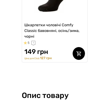
Шкарпетки чоловічі Comfy
Classic бавовняні, осінь/зима,
чорні
5
1
149 грн
127 грн
Ціна для Club:
Опис товару