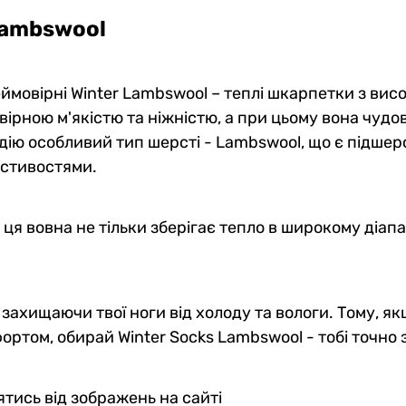
Lambswool
ймовірні Winter Lambswool – теплі шкарпетки з вис
вірною м'якістю та ніжністю, а при цьому вона чудов
 дію особливий тип шерсті - Lambswool, що є підшерс
астивостями.
 ця вовна не тільки зберігає тепло в широкому діап
о захищаючи твої ноги від холоду та вологи. Тому, 
том, обирай Winter Socks Lambswool - тобі точно з
тись від зображень на сайті