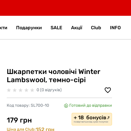
кти
Подарунки
SALE
Акції
Club
INFO
Шкарпетки чоловічі Winter
Lambswool, темно-сірі
0 (0 відгуків)
Код товару:
SL700-10
Готовий до відправки
+ 18 бонусів
179 грн
повертається від суми покупки
152 грн
Ціна для Club: