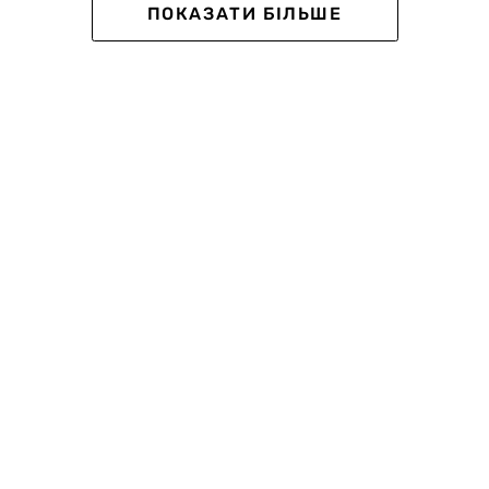
ПОКАЗАТИ БІЛЬШЕ
тки чоловічі Winter
Шкарпетки чоловічі Classi
ool, темно-сині
Printed з бавовни, у фіоле
чорну полоску
0
0
 грн
139 грн
152 грн
ub:
118 грн
Ціна для Club: