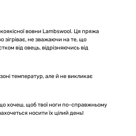
окоякісної вовни Lambswool. Ця пряжа
о зігріває, не зважаючи на те, що
тком від овець, відрізняючись від
азоні температур, але й не викликає
якщо хочеш, щоб твої ноги по-справжньому
ахочеться носити їх цілий день!