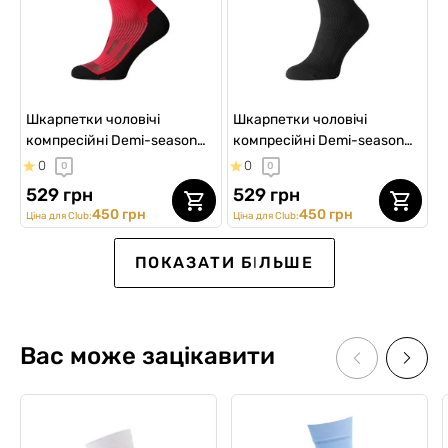
Шкарпетки чоловічі
Шкарпетки чоловічі
компресійні Demi-season
компресійні Demi-season
Insulated MidDry+, червоно-
Insulated MidDry+, чорні
0
0
0
0
чорні
529 грн
529 грн
450 грн
450 грн
Ціна для Club:
Ціна для Club:
ПОКАЗАТИ БІЛЬШЕ
Вас може зацікавити