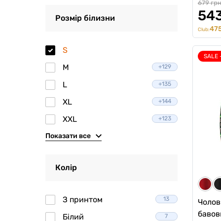
679 гр
543
Розмір білизни
475
Club:
S
SALE 
M
+129
L
+135
XL
+144
XXL
+123
Показати все
Колір
З принтом
13
Чолов
бавов
Білий
7