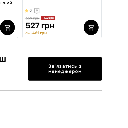
алевий
0
0
659 грн
-132 грн
527 грн
461 грн
Club:
єш
Зв'язатись з
менеджером
.