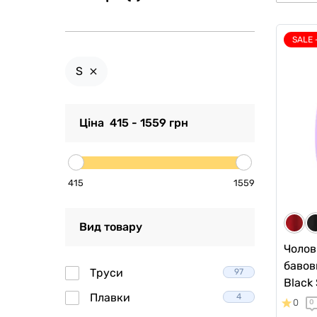
SALE 
S
Ціна
415
-
1559
грн
415
1559
Вид товару
Чолов
бавов
Труси
97
Black 
Плавки
4
0
0