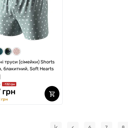
ні труси (сімейки) Shorts
, блакитний, Soft Hearts
н
-132 грн
 грн
 грн
|<
<
6
7
8