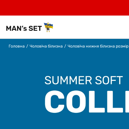
Головна
Чоловіча білизна
Чоловіча нижня білизна розмір 