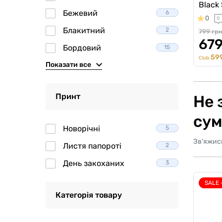
Black 
Бежевий
6
0
0
Блакитний
2
799 гр
679
Бордовий
15
599
Club:
Показати все
Принт
Не 
сум
Новорічні
5
Зв'яжис
Листя папороті
2
День закоханих
3
SALE 
Категорія товару