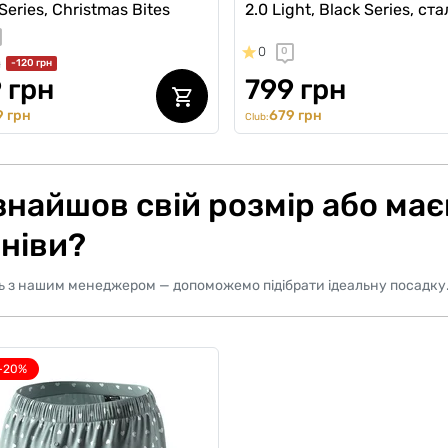
Series, Christmas Bites
2.0 Light, Black Series, ст
0
0
н
-120 грн
 грн
799 грн
 грн
679 грн
Club:
знайшов свій розмір або ма
ніви?
ь з нашим менеджером — допоможемо підібрати ідеальну посадку
-20%