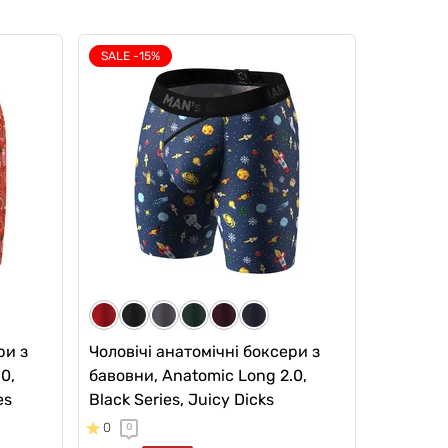
SALE -15%
ри з
Чоловічі анатомічні боксери з
0,
бавовни, Anatomic Long 2.0,
es
Black Series, Juicy Dicks
0
0