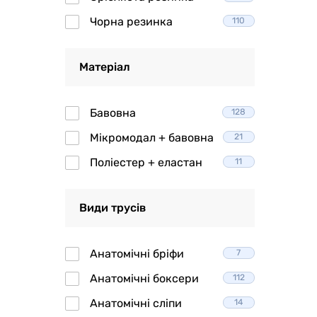
Чорна резинка
110
Матеріал
Бавовна
128
Мікромодал + бавовна
21
Поліестер + еластан
11
Види трусів
Анатомічні бріфи
7
Анатомічні боксери
112
Анатомічні сліпи
14