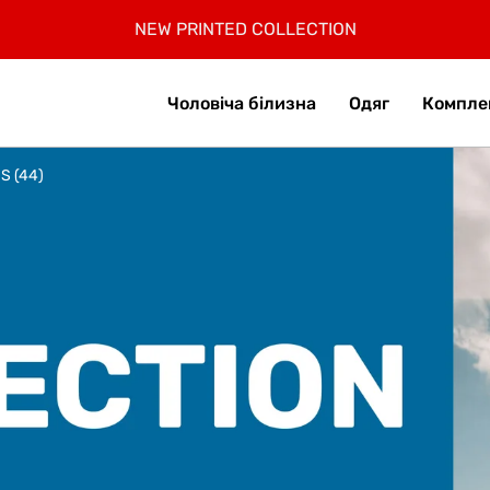
РЕЄСТРУЙСЯ, 30% БОНУСІВ ЗА ПЕРШЕ ЗАМОВЛЕННЯ
БЕЗКОШТОВНА ДОСТАВКА ПО УКРАЇНІ ВІД 2599 ГРН
ЗАОЩАДЖУЙТЕ З КОМПЛЕКТАМИ ДО 12%
-
15% учасникам Клубу.
NEW
НОВИНКИ У СПОРТ КОЛЕКЦІЇ!
NEW PRINTED COLLECTION
SUMMER SALE до -40%
SUMMER КОЛЕКЦІЯ!
SUMMER SOFT
Приєднатись
Collection
7% КЕШБЕК ВІД
mono
ДЕТАЛІ В ДОДАТКУ
Чоловіча білизна
Одяг
Компле
S (44)