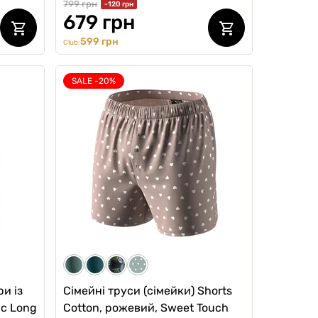
799 грн
-120 грн
679 грн
599 грн
Club:
SALE -20%
ри із
Сімейні труси (сімейки) Shorts
ic Long
Cotton, рожевий, Sweet Touch