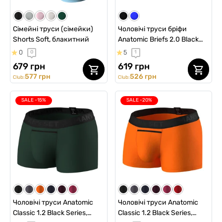
Сімейні труси (сімейки)
Чоловічі труси бріфи
Shorts Soft, блакитний
Anatomic Briefs 2.0 Black
Series Micromodal,
0
5
0
1
графітовий
679 грн
619 грн
577 грн
526 грн
Club:
Club:
SALE -15%
SALE -20%
Чоловічі труси Anatomic
Чоловічі труси Anatomic
Classic 1.2 Black Series,
Classic 1.2 Black Series,