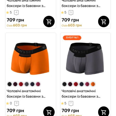
Чоловічі анатомічні
Чоловічі анатомічні
боксери із бавовни з
боксери із бавовни з
сіткою, Anatomic Classic
сіткою, Anatomic Classic
5
5
4
5
Light, Black Series,
Light, Black Series, темно-
709 грн
709 грн
червоний
зелений
603 грн
603 грн
Club:
Club:
ВИБІР №1
Чоловічі анатомічні
Чоловічі анатомічні
боксери із бавовни з
боксери із бавовни з
сіткою, Anatomic Classic
сіткою, Anatomic Classic
0
5
0
7
Light, Black Series,
Light, Black Series,
709 грн
709 грн
помаранчевий
графітовий
603 грн
603 грн