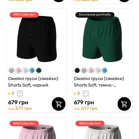
Club:
Club:
NEW Collection
Ексклюзив для Клубу
Сімейні труси (сімейки)
Сімейні труси (сімейки)
Shorts Soft, чорний
Shorts Soft, темно-
зелений
0
0
0
0
679 грн
679 грн
577 грн
577 грн
Club:
Club:
NEW Collection
NEW Collection