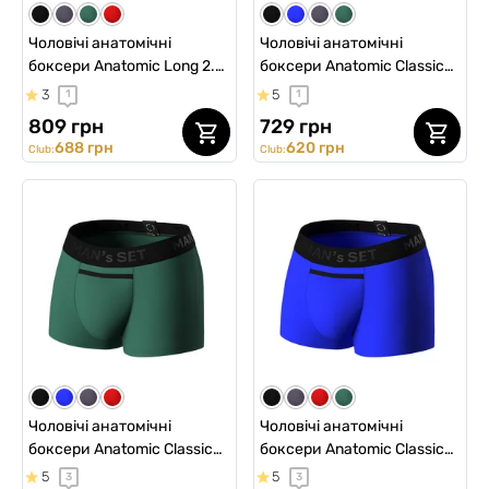
Чоловічі анатомічні
Чоловічі анатомічні
боксери Anatomic Long 2.1
боксери Anatomic Classic
Black Series Micromodal,
Black Series Micromodal,
3
5
1
1
електрик
червоний
809 грн
729 грн
688 грн
620 грн
Club:
Club:
Чоловічі анатомічні
Чоловічі анатомічні
боксери Anatomic Classic
боксери Anatomic Classic
Black Series Micromodal,
Black Series Micromodal,
5
5
3
3