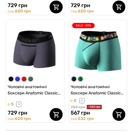
темно-зелений
електрик
729 грн
729 грн
620 грн
620 грн
Club:
Club:
SALE -20%
Чоловічі анатомічні
Чоловічі анатомічні
боксери Anatomic Classic
боксери Anatomic Classic
Black Series Micromodal,
2.0 Color Series, FIFA,
0
0
5
8
графітовий
ментоловий
709 грн
-142 грн
729 грн
567 грн
620 грн
532 грн
Club:
Club: