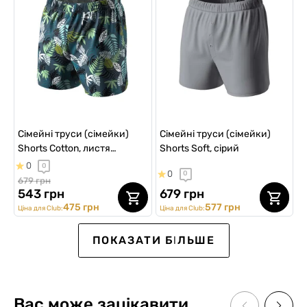
Сімейні труси (сімейки)
Сімейні труси (сімейки)
Shorts Cotton, листя
Shorts Soft, сірий
папороті (left vertical fly)
0
0
0
0
679 грн
543 грн
679 грн
475 грн
577 грн
Ціна для Club:
Ціна для Club:
SALE -20%
SALE -15%
SALE -15%
NEW Collection
Ексклюзив для Клубу
NEW Collection
ПОКАЗАТИ БІЛЬШЕ
Вас може зацікавити