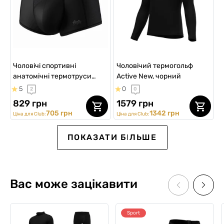
Чоловічі спортивні
Чоловічий термогольф
анатомічні термотруси
Active New, чорний
Sport w/skew fly Cooltech
5
0
2
0
Light, чорний
829 грн
1579 грн
705 грн
1342 грн
Ціна для Club:
Ціна для Club:
SALE -7%
Sport
ПОКАЗАТИ БІЛЬШЕ
Вас може зацікавити
Sport