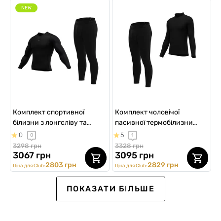
NEW
Комплект спортивної
Комплект чоловічої
білизни з лонгсліву та
пасивної термобілизни
штанів, Thermal AirFlex
гольф + штани "Passive
0
5
0
1
New"
3298 грн
3328 грн
3067 грн
3095 грн
2803 грн
2829 грн
Ціна для Club:
Ціна для Club:
Sport
ПОКАЗАТИ БІЛЬШЕ