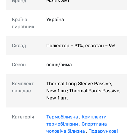
Бренд
MAN's SET
Країна
Україна
виробник
Склад
Поліестер – 91%, еластан – 9%
Сезон
осінь/зима
Комплект
Thermal Long Sleeve Passive,
складає
New 1 шт; Thermal Pants Passive,
New 1 шт.
Категорія
Термобілизна
,
Комплекти
термобілизни
,
Спортивна
чоловіча білизна
,
Подарункові