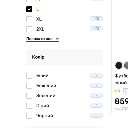
L
XL
+12
2XL
+13
Показати все
Колір
Білий
2
Футбол
сірий
Бежевий
2
0
0
Зелений
2
859
Сірий
1
730
Club:
Чорний
5