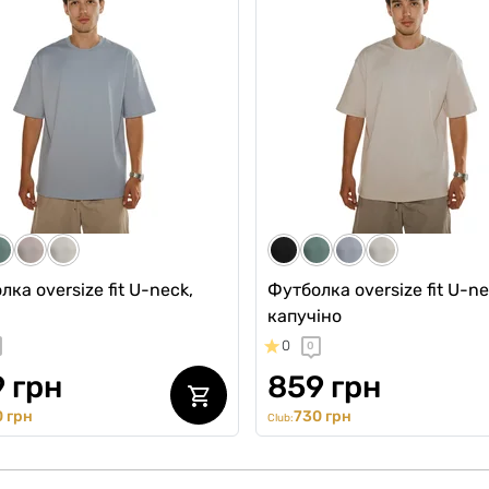
ка oversize fit U-neck,
Футболка oversize fit U-ne
капучіно
0
0
 грн
859 грн
 грн
730 грн
Club: