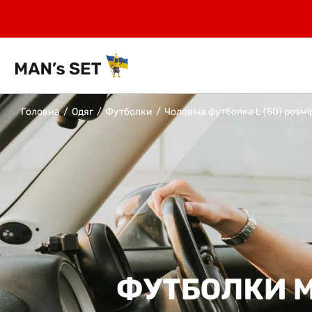
Головна
Одяг
Футболки
Чоловіча футболка L (50) розмі