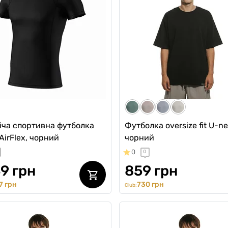
іча спортивна футболка
Футболка oversize fit U-ne
AirFlex, чорний
чорний
0
0
9 грн
859 грн
7 грн
730 грн
Club: