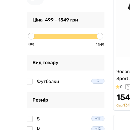
Ціна
499
-
1549
грн
499
1549
Вид товару
Чолов
Sport 
Футболки
3
0
0
154
Розмір
131
Club:
S
+17
M
+12