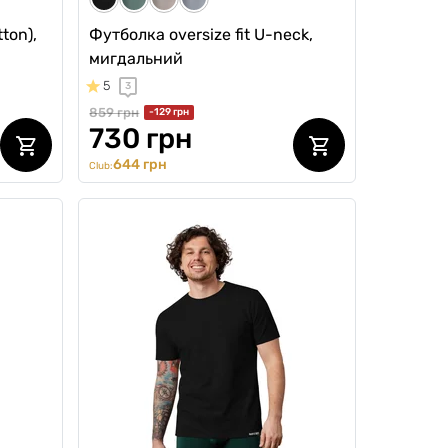
ton),
Футболка oversize fit U-neck,
мигдальний
5
3
859 грн
-129 грн
730 грн
644 грн
Club: