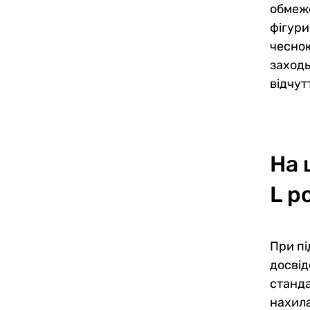
обмеже
фігури
чесною
заходь
відчут
На 
L р
При пі
досвід
станда
нахила