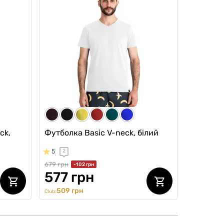
ck,
Футболка Basic V-neck, білий
5
2
679 грн
-102 грн
577 грн
509 грн
Club: