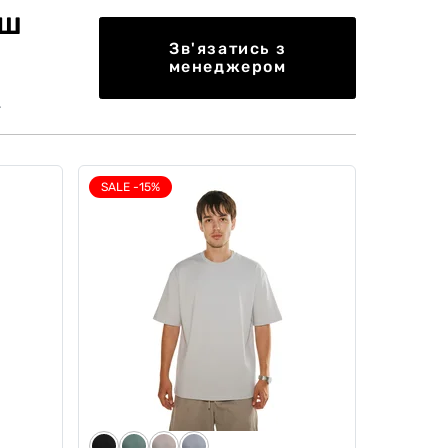
єш
Зв'язатись з
менеджером
.
SALE -15%