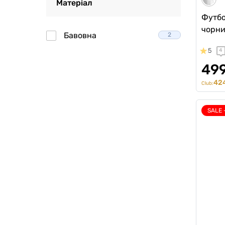
Матеріал
Футбол
чорн
Бавовна
2
5
4
499
424
Club:
SALE 