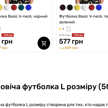
лка Basic V-neck, чорний
Футболка Basic V-neck, т
зелений
4
1
н
679 грн
-102 грн
-102 грн
 грн
577 грн
 грн
509 грн
Club:
овіча футболка L розміру (5
ча футболка L розміру створена для тих, хто надає 