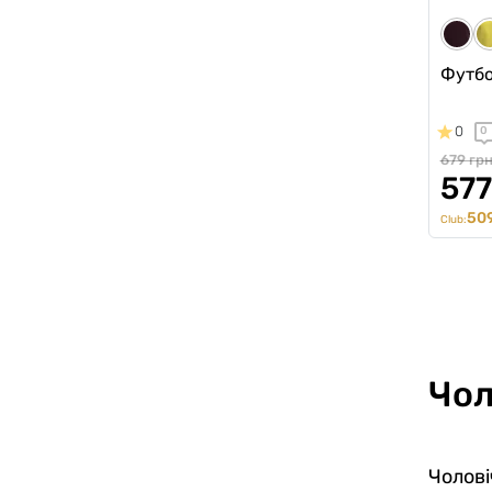
Футбо
0
0
679 гр
577
509
Club:
Чол
Чолові