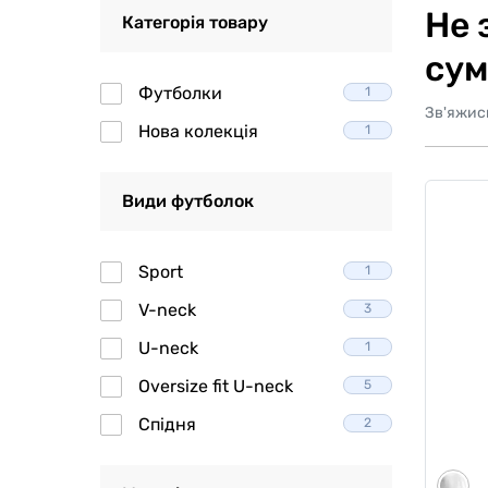
Не 
Категорія товару
сум
Футболки
1
Зв'яжис
Нова колекція
1
Види футболок
Sport
1
V-neck
3
U-neck
1
Oversize fit U-neck
5
Спідня
2