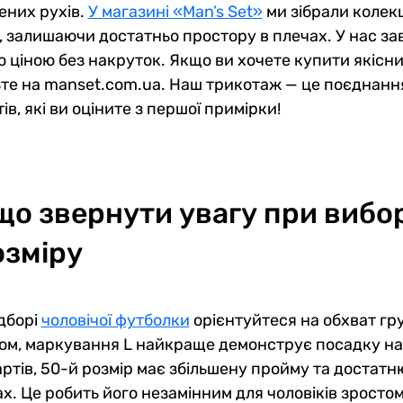
них рухів.
У магазині «Man’s Set»
ми зібрали колек
, залишаючи достатньо простору в плечах. У нас зав
 ціною без накруток. Якщо ви хочете купити якісни
те на manset.com.ua. Наш трикотаж — це поєднання
тів, які ви оціните з першої примірки!
що звернути увагу при вибор
озміру
дборі
чоловічої футболки
орієнтуйтеся на обхват гр
ом, маркування L найкраще демонструє посадку на 
ртів, 50-й розмір має збільшену пройму та достат
х. Це робить його незамінним для чоловіків зросто