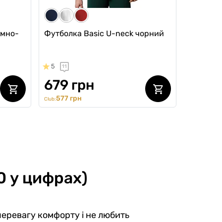
емно-
Футболка Basic U-neck чорний
5
11
679 грн
577 грн
Club:
0 у цифрах)
перевагу комфорту і не любить