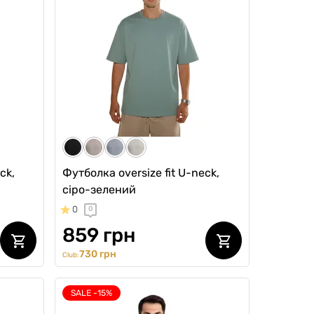
ck,
Футболка oversize fit U-neck,
сіро-зелений
0
0
859 грн
730 грн
Club:
SALE -15%