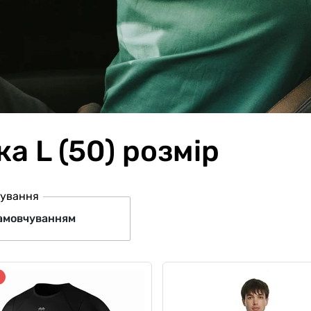
а L (50) розмір
ування