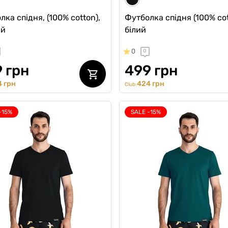
ка спідня, (100% cotton),
Футболка спідня (100% cot
ий
білий
0
0
 грн
499 грн
 грн
424 грн
Club:
-15%
SALE -15%