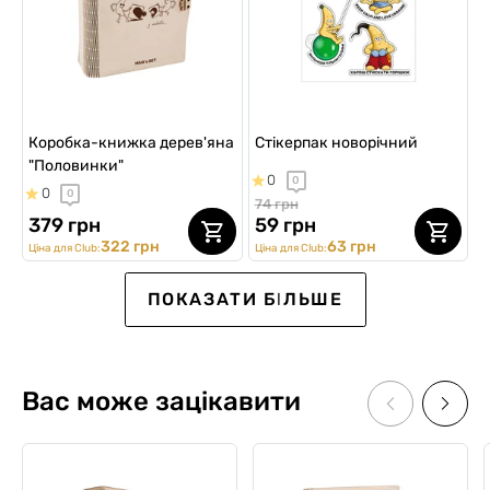
Коробка-книжка дерев'яна
Стікерпак новорічний
"Половинки"
0
0
0
0
74 грн
379 грн
59 грн
322 грн
63 грн
Ціна для Club:
Ціна для Club:
SALE -25%
SALE -25%
SALE -15%
SALE -25%
ПОКАЗАТИ БІЛЬШЕ
Вас може зацікавити