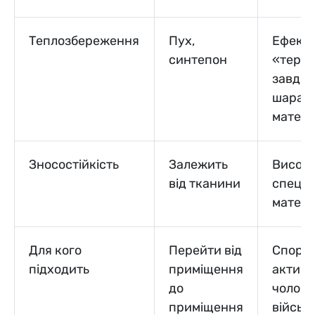
Теплозбереження
Пух,
Ефект
синтепон
«терм
завдяк
шарам 
матері
Зносостійкість
Залежить
Висока
від тканини
спеціа
матері
Для кого
Перейти від
Спортс
підходить
приміщення
активн
до
чолові
приміщення
військо