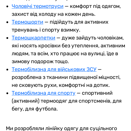
Чоловічі термотруси
— комфорт під одягом,
захист від холоду на кожен день.
Термошорти
— підійдуть для активних
тренувань і спорту взимку.
Термошкарпетки
— дуже зайдуть чоловікам,
які носять кросівки без утеплення, активним
людям, та всім, хто працює на вулиці, їде в
зимову подорож тощо.
Термобілизна для військових ЗСУ
—
розроблена з тканини підвищеної міцності,
не сковують рухи, комфортні на дотик.
Термобілизна для спорту
— спортивний
(активний) термоодяг для спортсменів, для
бегу, для футбола.
Ми розробляли лінійку одягу для суцільного