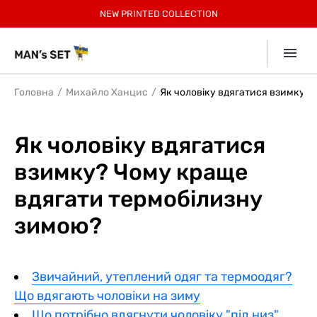
РЕЄСТРУЙСЯ, 30% БОНУСІВ ЗА ПЕРШЕ ЗАМОВЛЕННЯ
БЕЗКОШТОВНА ДОСТАВКА ПО УКРАЇНІ ВІД 2599 ГРН
ЗАОЩАДЖУЙТЕ З КОМПЛЕКТАМИ ДО 12%
-
15% учасникам Клубу.
НОВИНКИ У СПОРТ КОЛЕКЦІЇ!
NEW
NEW PRINTED COLLECTION
SUMMER SALE до -40%
SUMMER КОЛЕКЦІЯ!
SUMMER SOFT
Приєднатись
Collection
7% КЕШБЕК ВІД
mono
ДЕТАЛІ В ДОДАТКУ
Головна
Михайло Ханцис
Як чоловіку вдягатися взимку?
Як чоловіку вдягатися
взимку? Чому краще
вдягати термобілизну
зимою?
Звичайний, утеплений одяг та термоодяг?
Що вдягають чоловіки на зиму
Що потрібно вдягнути чоловіку "під низ"