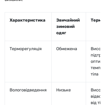
Характеристика
Звичайний
Термо
зимовий
одяг
Терморегуляція
Обмежена
Висока
підтри
оптим
темпе
тіла
Вологовідведення
Низьке
Високе
відводи
від тіл