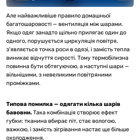
Але найважливіше правило домашньої
багатошаровості — вентиляція між шарами.
Якщо одяг занадто щільно прилягає один до
одного, порушується циркуляція повітря,
з'являється точка роси в одязі, і замість тепла
виникає відчуття сирості. Тому термобілизна
повинна бути обтягуючою, а наступні шари —
вільнішими, з невеликими повітряними
проміжками.
Типова помилка — одягати кілька шарів
бавовни.
Така комбінація створює ефект
губки: тканина вбирає піт, стає вологою,
важкою, і замість зігрівання настає ще більше
охолодження.