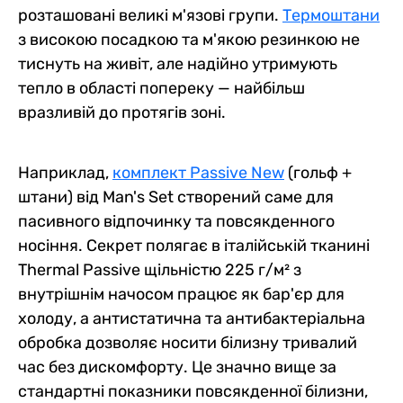
розташовані великі м'язові групи.
Термоштани
з високою посадкою та м'якою резинкою не
тиснуть на живіт, але надійно утримують
тепло в області попереку — найбільш
вразливій до протягів зоні.
Наприклад,
комплект Passive New
(гольф +
штани) від Man's Set створений саме для
пасивного відпочинку та повсякденного
носіння. Секрет полягає в італійській тканині
Thermal Passive щільністю 225 г/м² з
внутрішнім начосом працює як бар'єр для
холоду, а антистатична та антибактеріальна
обробка дозволяє носити білизну тривалий
час без дискомфорту. Це значно вище за
стандартні показники повсякденної білизни,