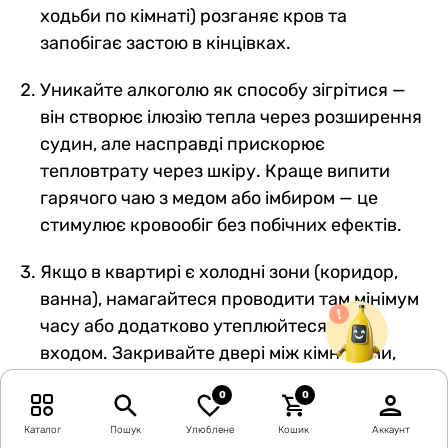
ходьби по кімнаті) розганяє кров та
запобігає застою в кінцівках.
Уникайте алкоголю як способу зігрітися —
він створює ілюзію тепла через розширення
судин, але насправді прискорює
тепловтрату через шкіру. Краще випити
гарячого чаю з медом або імбиром — це
стимулює кровообіг без побічних ефектів.
Якщо в квартирі є холодні зони (коридор,
ванна), намагайтеся проводити там мінімум
часу або додатково утеплюйтеся перед
входом. Закривайте двері між кімнатами,
щоб зберегти тепло в основному житловому
0
0
просторі. Штори та ковдри на вікнах
зменшують тепловтрату крізь скло на 20-
Каталог
Пошук
Улюблене
Кошик
Аккаунт