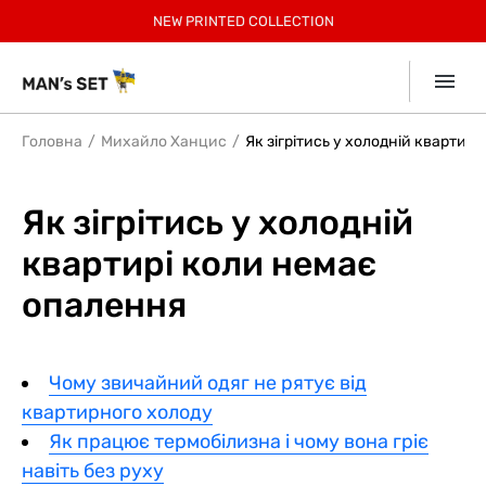
РЕЄСТРУЙСЯ, 30% БОНУСІВ ЗА ПЕРШЕ ЗАМОВЛЕННЯ
БЕЗКОШТОВНА ДОСТАВКА ПО УКРАЇНІ ВІД 2599 ГРН
ЗАОЩАДЖУЙТЕ З КОМПЛЕКТАМИ ДО 12%
-
15% учасникам Клубу.
НОВИНКИ У СПОРТ КОЛЕКЦІЇ!
NEW
NEW PRINTED COLLECTION
SUMMER SALE до -40%
SUMMER КОЛЕКЦІЯ!
SUMMER SOFT
Приєднатись
Collection
7% КЕШБЕК ВІД
mono
ДЕТАЛІ В ДОДАТКУ
Головна
Михайло Ханцис
Як зігрітись у холодній квартир
Як зігрітись у холодній
квартирі коли немає
опалення
Чому звичайний одяг не рятує від
квартирного холоду
Як працює термобілизна і чому вона гріє
навіть без руху