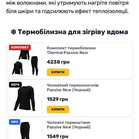
між волокнами, які утримують нагріте повітря
біля шкіри та підсилюють ефект теплоізоляції.
❄️ Термобілизна для зігріву вдома
КОМПЛЕКТ
Комплект термобілизни
Thermal Passive New
4238 грн
КУПИТИ
ВЕРХ
Чоловічий термолонгслів
Passive New (Чорний)
1529 грн
КУПИТИ
НИЗ
Чоловічі термоштани
Passive New (Чорний)
1549 грн