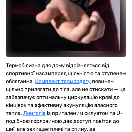
Термобілизна для дому відрізняється від
спортивної насамперед щільністю та ступенем
облягання.
Комплект термоодягу
повинен
щільно прилягати до тіла, але не стискати — це
забезпечує оптимальну циркуляцію крові до
кінцівок та ефективну акумуляцію власного
тепла.
Лонгслів
із приталеним силуетом та U-
подібною горловиною дає доступ повітря до
шиї, але захищає плечі та спину, де