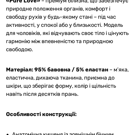
«Pure Love»
– преміум білизна, що забезпечує
природне положення органів, комфорт і
свободу рухів у будь-якому стані – під час
активності, у спокої або у близькості. Модель
для чоловіків, які відчувають своє тіло і цінують
гармонію між впевненістю та природною
свободою.
Матеріал: 95% бавовна / 5% еластан
– м’яка,
еластична, дихаюча тканина, приємна до
шкіри, що зберігає форму, колір і щільність
навіть після десятків прань.
Особливості конструкції:
Анатомічна кишеня із зовнішнім бічним