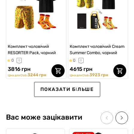
Комплект чоловічий
Комплект чоловічий Cream
RESORTER Pack, чорний
Summer Combo, чорний
0
0
0
0
3816 грн
4615 грн
3244 грн
3923 грн
Ціна для Club:
Ціна для Club:
NEW
SALE -30%
ПОКАЗАТИ БІЛЬШЕ
Вас може зацікавити