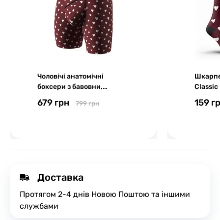
Чоловічі анатомічні
Шкарпе
боксери з бавовни,
Classic
Anatomic Long 2.0, Black
MAN's S
679 грн
159 г
799 грн
Series, Pure Love
Доставка
Протягом 2-4 днів Новою Поштою та іншими
службами