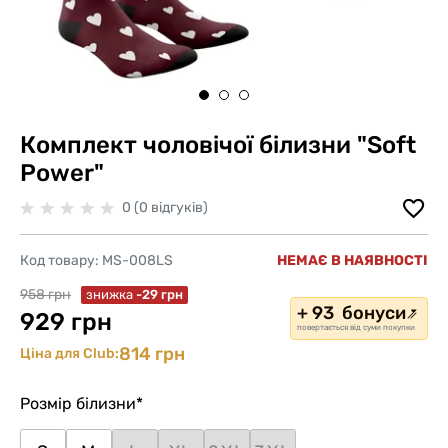
Комплект чоловічої білизни "Soft
Power"
0 (0 відгуків)
Код товару:
MS-008LS
НЕМАЄ В НАЯВНОСТІ
958 грн
знижка
-29 грн
+ 93 бонуси
929 грн
повертається від суми покупки
814 грн
Ціна для Club:
Розмір білизни
*