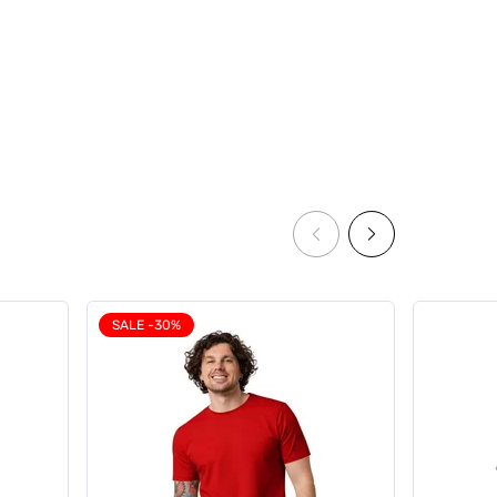
NEW
SALE -30%
них
Комплект спортивної білизни з
ight
футболки, майки та шортів,
Anatomic Balance Ultimate
Summer Set
0
0
5397 грн