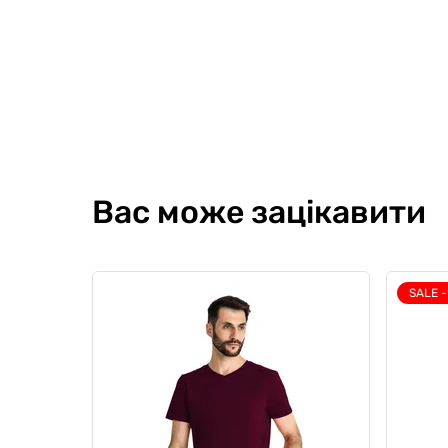
Вас може зацікавити
SALE 
Комплект чоловічий Honey Resort
Компле
Combo, білий
Series
0
5
0
10
1557 гр
4615 грн
151
3923 грн
Ціна для Club: