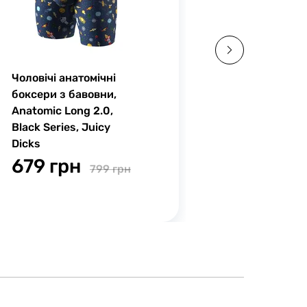
Чоловічі анатомічні
Шкарпетки 
боксери з бавовни,
Classic Pri
Anatomic Long 2.0,
бавовняні,
Black Series, Juicy
Kiss My Boo
Dicks
159 гр
679 грн
799 грн