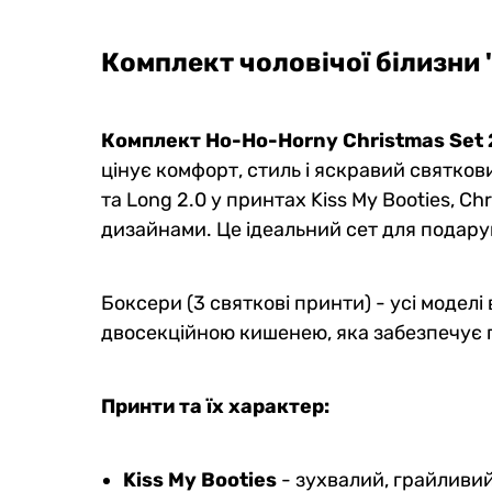
Комплект чоловічої білизни 
Комплект Ho-Ho-Horny Christmas Set
цінує комфорт, стиль і яскравий святкови
та Long 2.0 у принтах Kiss My Booties, C
дизайнами. Це ідеальний сет для подарун
Боксери (3 святкові принти) - усі модел
двосекційною кишенею, яка забезпечує п
Принти та їх характер:
Kiss My Booties
- зухвалий, грайливий