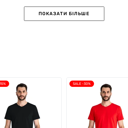
ПОКАЗАТИ БІЛЬШЕ
-15%
SALE -30%
кт трусів Slips Black
Набір чоловічих анатоміч
, 3шт
боксерів Long w/skew fly L
Plus (5 шт)
0
0
н
0 грн
4395 грн