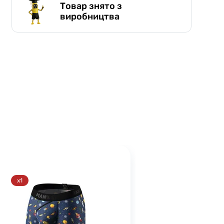
Товар знято з
виробництва
x1
x1