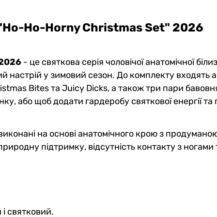
"Ho-Ho-Horny Christmas Set" 2026
 2026
- це святкова серія чоловічої анатомічної біли
й настрій у зимовий сезон. До комплекту входять ана
hristmas Bites та Juicy Dicks, а також три пари баво
ку, або щоб додати гардеробу святкової енергії та 
і виконані на основі анатомічного крою з продуман
риродну підтримку, відсутність контакту з ногами 
 і святковий.