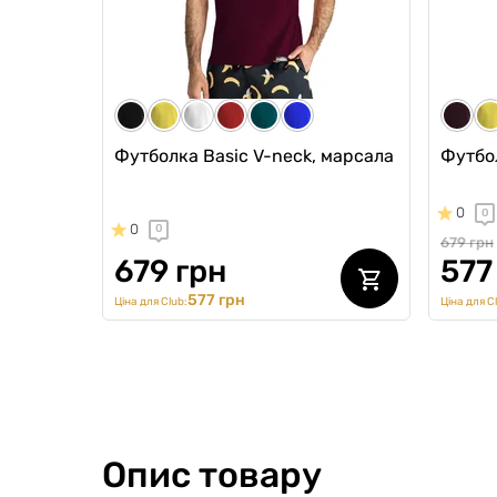
Ціна для Cl
Футболка Basic V-neck, марсала
Футбол
0
0
0
0
679 грн
679 грн
577
577 грн
Ціна для Club:
Ціна для C
Опис товару