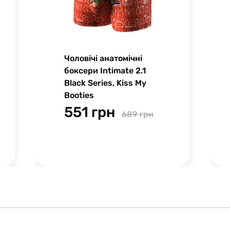
Чоловічі анатомічні
боксери Intimate 2.1
Black Series, Kiss My
Booties
551 грн
689 грн