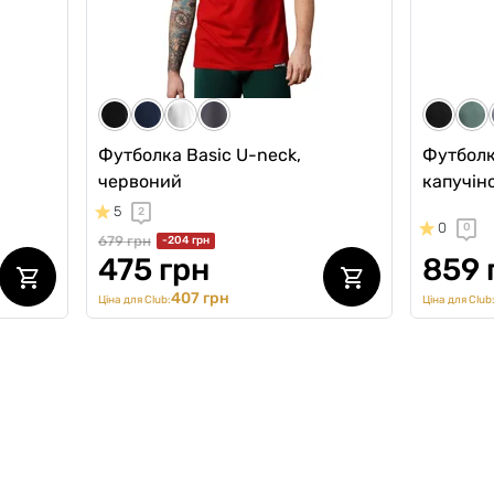
4911 грн
4587 грн
Ціна для Club:
Футболка Basic U-neck,
Футболка
червоний
капучін
5
2
0
0
679 грн
-204 грн
475 грн
859 
407 грн
Ціна для Club:
Ціна для Club