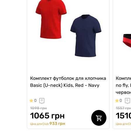
Комплект футболок для хлопчика
Компле
Basic (U-neck) Kids, Red - Navy
no fly,
черво
0
0
0
0
1098 грн
1557 гр
1065 грн
151
933 грн
Ціна для Club:
Ціна для Cl