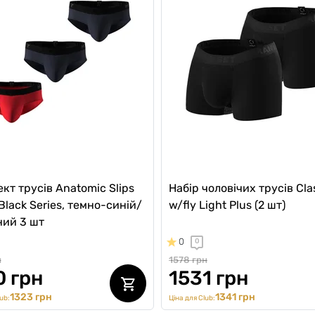
кт трусів Anatomic Slips
Набір чоловічих трусів Cla
 Black Series, темно-синій/
w/fly Light Plus (2 шт)
ний 3 шт
0
0
н
1578 грн
0 грн
1531 грн
1323 грн
1341 грн
ub:
Ціна для Club: