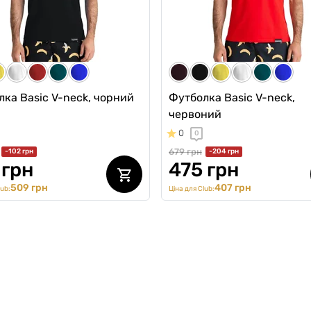
3999 грн
1323 грн
ub:
3736 грн
Ціна для Club:
ка Basic V-neck, чорний
Футболка Basic V-neck,
червоний
0
0
679 грн
-102 грн
-204 грн
 грн
475 грн
509 грн
407 грн
lub:
Ціна для Club: