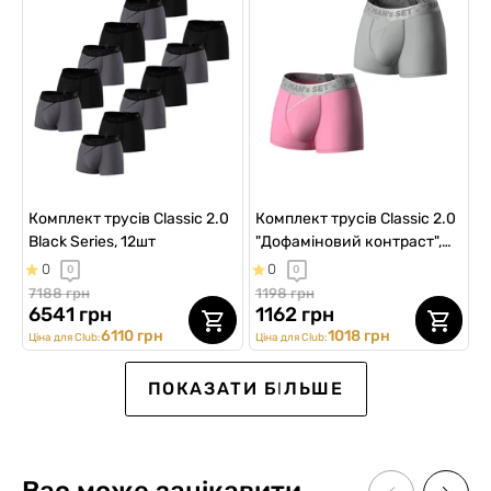
Комплект трусів Classic 2.0
Комплект трусів Classic 2.0
Black Series, 12шт
"Дофаміновий контраст",
2шт
0
0
0
0
7188 грн
1198 грн
6541 грн
1162 грн
6110 грн
1018 грн
Ціна для Club:
Ціна для Club:
ПОКАЗАТИ БІЛЬШЕ