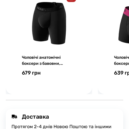
Чоловічі анатомічні
Чоловіч
боксери з бавовни,
боксери
Anatomic Long 2.0, Black
2.0, Co
679 грн
639 г
Series, чорний
машин
Доставка
Протягом 2-4 днів Новою Поштою та іншими