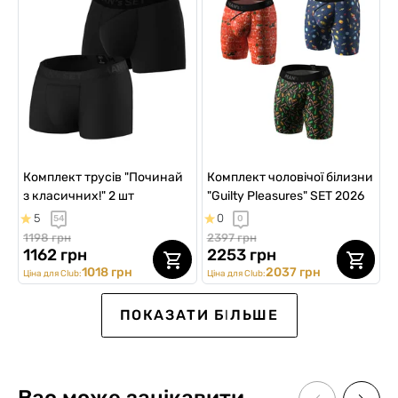
Комплект трусів "Починай
Комплект чоловічої білизни
з класичних!" 2 шт
"Guilty Pleasures" SET 2026
5
0
54
0
1198 грн
2397 грн
1162 грн
2253 грн
1018 грн
2037 грн
Ціна для Club:
Ціна для Club:
FIRST ORDER
ПОКАЗАТИ БІЛЬШЕ