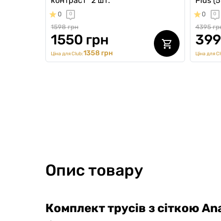
контраст" 2 шт.
Plus (5
0
0
0
0
1598 грн
4395 гр
1550 грн
399
1358 грн
Ціна для Club:
Ціна для Cl
Опис товару
Комплект трусів з сіткою An