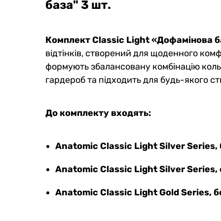
база" 3 шт.
Комплект анатомічних трусів
Компле
Long 2.0 Light Black Series, 2шт
Light,
марсал
0
0
Комплект Classic Light «Дофамінова 
0
0
1598 грн
1550 грн
відтінків, створений для щоденного комф
1418 гр
137
формують збалансовану комбінацію кольо
1358 грн
Ціна для Club:
гардероб та підходить для будь-якого с
Ціна для Cl
До комплекту входять:
Anatomic Classic Light Silver Series,
Anatomic Classic Light Silver Series,
Anatomic Classic Light Gold Series,