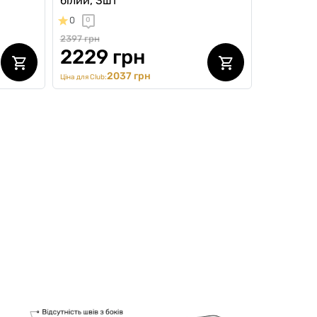
білий, 3шт
0
0
2397 грн
2229 грн
2037 грн
Ціна для Club: