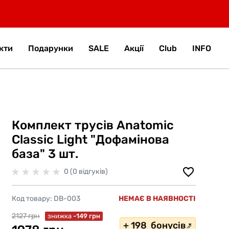
кти
Подарунки
SALE
Акції
Club
INFO
Комплект трусів Anatomic
Classic Light "Дофамінова
база" 3 шт.
0 (0 відгуків)
Код товару:
DB-003
НЕМАЄ В НАЯВНОСТІ
2127 грн
знижка
-149 грн
+ 198 бонусів