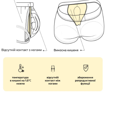
сів
Комплект трусів Anatomic Classic
,
Light, Black Series, темно-
зелений/графіт, 4шт
0
0
2836 грн
2637 грн
2411 грн
Ціна для Club: