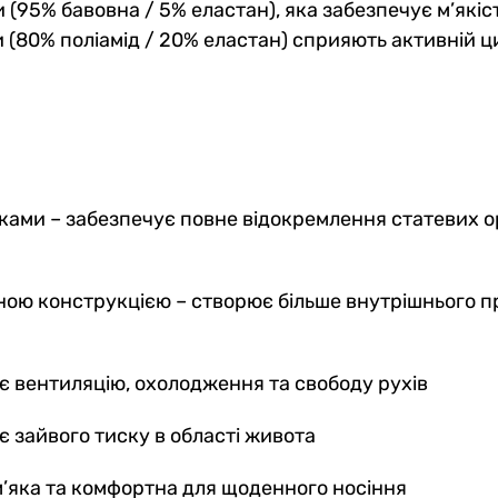
и (95% бавовна / 5% еластан), яка забезпечує м’які
ки (80% поліамід / 20% еластан) сприяють активній 
ами – забезпечує повне відокремлення статевих ор
ною конструкцією – створює більше внутрішнього п
є вентиляцію, охолодження та свободу рухів
 зайвого тиску в області живота
’яка та комфортна для щоденного носіння