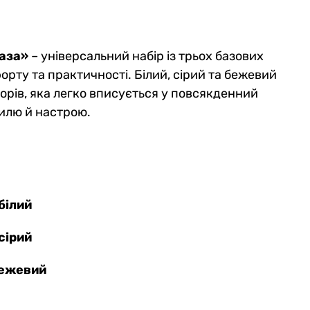
кт трусів Anatomic Classic
Комплект анатомічних тру
 Black Series, темно-синій/
Long 2.0 Light, Silver Series
а, 2шт
білий, 2шт
база»
– універсальний набір із трьох базових
0
0
орту та практичності. Білий, сірий та бежевий
н
1598 грн
5 грн
1550 грн
рів, яка легко вписується у повсякденний
тилю й настрою.
1205 грн
1358 грн
ub:
Ціна для Club:
 білий
 сірий
 бежевий