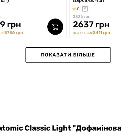
 шт)
марсала, 4шт
0
0
н
2836 грн
9 грн
2637 грн
3736 грн
2411 грн
ub:
Ціна для Club:
ПОКАЗАТИ БІЛЬШЕ
atomic Classic Light "Дофамінова